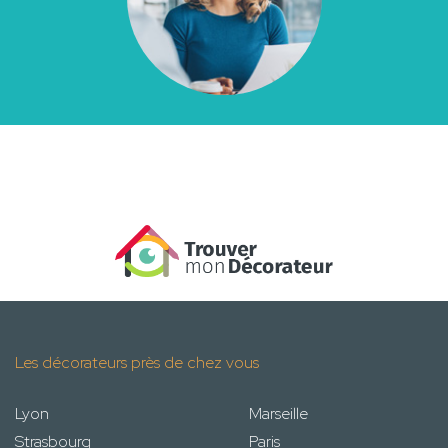
Les décorateurs près de chez vous
Lyon
Marseille
Strasbourg
Paris