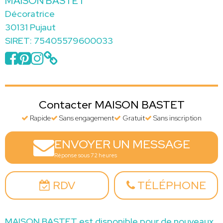
MAISON BASTET
Décoratrice
30131 Pujaut
SIRET: 75405579600033
Contacter MAISON BASTET
Rapide
Sans engagement
Gratuit
Sans inscription
ENVOYER UN MESSAGE
Réponse sous 72 heures
RDV
TÉLÉPHONE
MAISON BASTET est disponible pour de nouveaux