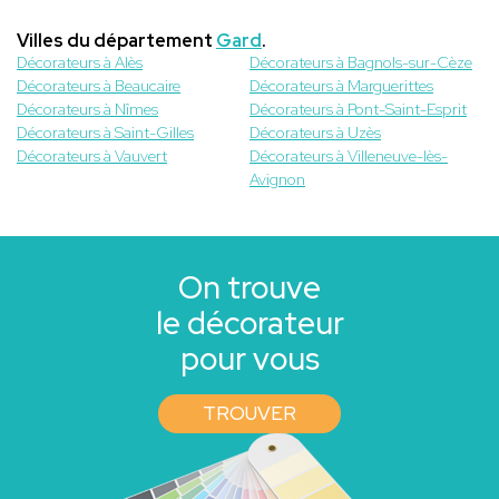
Villes du département
Gard
.
Décorateurs à Alès
Décorateurs à Bagnols-sur-Cèze
Décorateurs à Beaucaire
Décorateurs à Marguerittes
Décorateurs à Nîmes
Décorateurs à Pont-Saint-Esprit
Décorateurs à Saint-Gilles
Décorateurs à Uzès
Décorateurs à Vauvert
Décorateurs à Villeneuve-lès-
Avignon
On trouve
le décorateur
pour vous
TROUVER