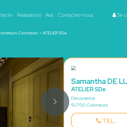
ntacte
Réalisations
Avis
Contactez-nous
Se c
corateurs Colombes
ATELIER SDe
Samantha DE L
ATELIER SDe
Décoratrice
92700 Colombes
TEL.