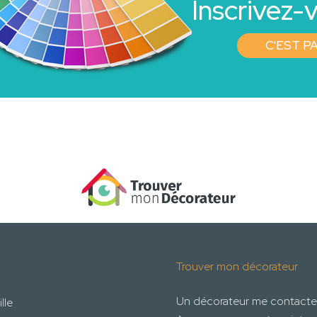
Inscrivez-v
C'EST PA
Trouver mon décorateur
Un décorateur me contacte
lle