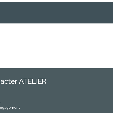
acter ATELIER
e
engagement
t