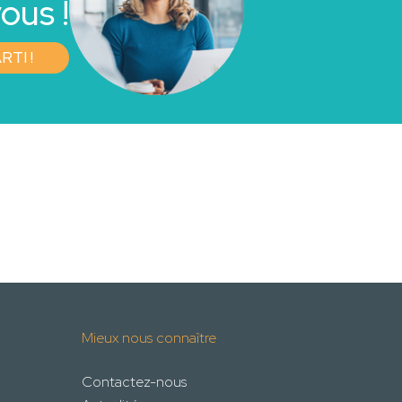
ous !
RTI !
Mieux nous connaître
Contactez-nous