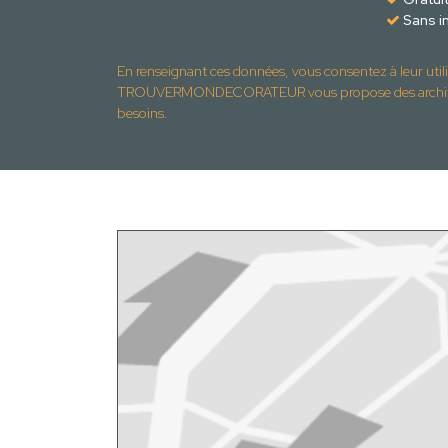
Sans in
En renseignant ces données, vous consentez à leur util
TROUVERMONDECORATEUR vous propose des architec
besoins.