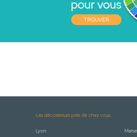
pour vous
TROUVER
Les décorateurs près de chez vous
Lyon
Marsei