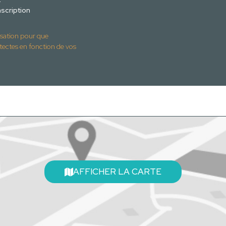
scription
isation pour que
tes en fonction de vos
AFFICHER LA CARTE