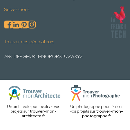
Suivez-nous
Trouver nos décorateurs
A
B
C
D
E
F
G
H
I
J
K
L
M
N
O
P
Q
R
S
T
U
V
W
X
Y
Z
Un architecte pour réaliser vos
Un photographe pour réaliser
projets sur
trouver-mon-
vos projets sur
trouver-mon-
architecte.fr
photographe.fr