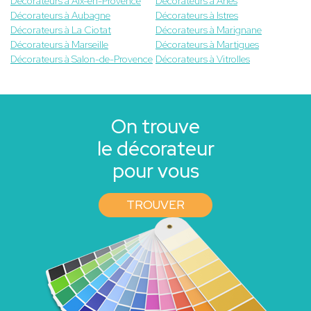
Décorateurs à Aix-en-Provence
Décorateurs à Arles
Décorateurs à Aubagne
Décorateurs à Istres
Décorateurs à La Ciotat
Décorateurs à Marignane
Décorateurs à Marseille
Décorateurs à Martigues
Décorateurs à Salon-de-Provence
Décorateurs à Vitrolles
On trouve
le décorateur
pour vous
TROUVER