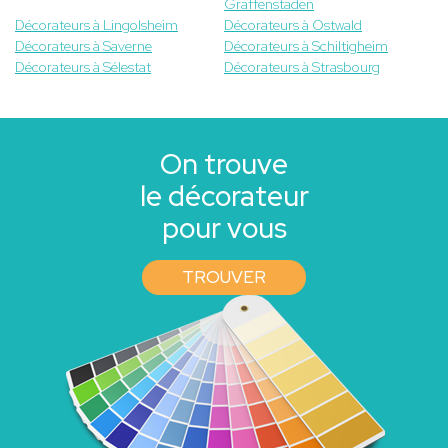
Graffenstaden
Décorateurs à Lingolsheim
Décorateurs à Ostwald
Décorateurs à Saverne
Décorateurs à Schiltigheim
Décorateurs à Sélestat
Décorateurs à Strasbourg
On trouve
le décorateur
pour vous
TROUVER