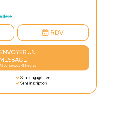
illère
RDV
ENVOYER UN
MESSAGE
Réponse sous 48 heures
Sans engagement
Sans inscription