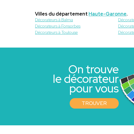
Villes du département
Haute-Garonne
.
Décorateurs à Balma
Décorate
Décorateurs à Fonsorbes
Décorate
Décorateurs à Toulouse
Décorate
On trouve
le décorateur
pour vous
TROUVER