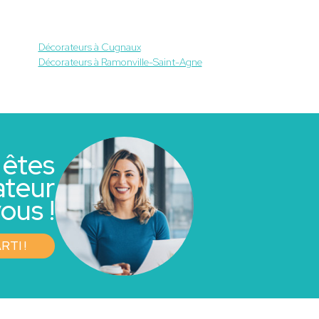
Décorateurs à Cugnaux
Décorateurs à Ramonville-Saint-Agne
 êtes
ateur
ous !
RTI !