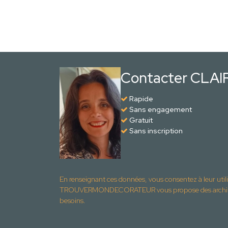
Contacter CLA
Rapide
Sans engagement
Gratuit
Sans inscription
En renseignant ces données, vous consentez à leur util
TROUVERMONDECORATEUR vous propose des architec
besoins.