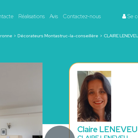
ntacte
Réalisations
Avis
Contactez-nous
Se c
ronne
Décorateurs Montastruc-la-conseillère
CLAIRE LENEVE
Claire LENEVEU