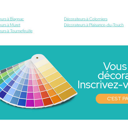
urs à Blagnac
Décorateurs à Colomiers
urs à Muret
Décorateurs à Plaisance-du-Touch
urs à Tournefeuille
Vous
décor
Inscrivez-v
C'EST PA