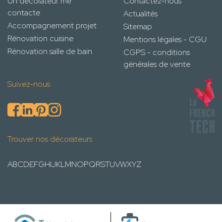
Un décorateur me
Contactez-nous
contacte
Actualités
Accompagnement projet
Sitemap
Rénovation cuisine
Mentions légales - CGU
Rénovation salle de bain
CGPS - conditions
générales de vente
Suivez-nous
Trouver nos décorateurs
A
B
C
D
E
F
G
H
I
J
K
L
M
N
O
P
Q
R
S
T
U
V
W
X
Y
Z