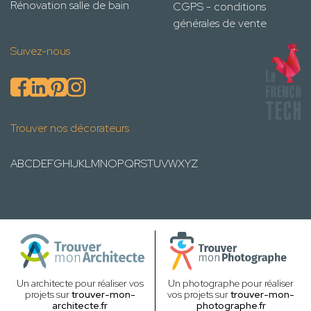
Rénovation salle de bain
CGPS - conditions
générales de vente
Suivez-nous
Trouver nos décorateurs
A
B
C
D
E
F
G
H
I
J
K
L
M
N
O
P
Q
R
S
T
U
V
W
X
Y
Z
Un architecte pour réaliser vos
Un photographe pour réaliser
projets sur
trouver-mon-
vos projets sur
trouver-mon-
architecte.fr
photographe.fr