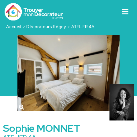
Accueil
Décorateurs Régny
ATELIER 4A
Sophie MONNET