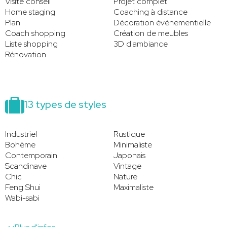
Visite conseil
Projet complet
Home staging
Coaching à distance
Plan
Décoration événementielle
Coach shopping
Création de meubles
Liste shopping
3D d'ambiance
Rénovation
13 types de styles
Industriel
Rustique
Bohème
Minimaliste
Contemporain
Japonais
Scandinave
Vintage
Chic
Nature
Feng Shui
Maximaliste
Wabi-sabi