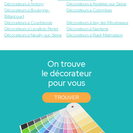
Décorateurs à Antony
Décorateurs à Asnières-sur-Seine
Décorateurs à Boulogne-
Décorateurs à Colombes
Billancourt
Décorateurs à Courbevoie
Décorateurs à Issy-les-Moulineaux
Décorateurs à Levallois-Perret
Décorateurs à Nanterre
Décorateurs à Neuilly-sur-Seine
Décorateurs à Rueil-Malmaison
On trouve
le décorateur
pour vous
TROUVER