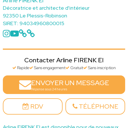
Arline FIRENK EI
Décoratrice et architecte d'intérieur
92350 Le Plessis-Robinson
SIRET: 94034960800015
Contacter Arline FIRENK EI
Rapide
Sans engagement
Gratuit
Sans inscription
ENVOYER UN MESSAGE
Réponse sous 24 heures
RDV
TÉLÉPHONE
Arline FIRENK EI est disponible pour de nouveaux