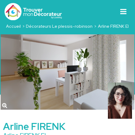
Accueil
Décorateurs Le plessis-robinson
Arline FIRENK EI
Arline FIRENK