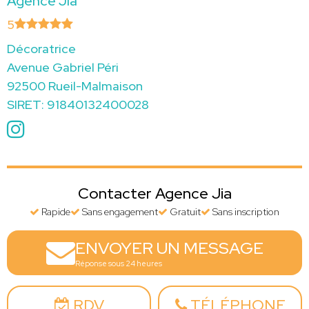
Agence Jia
5
Décoratrice
Avenue Gabriel Péri
92500 Rueil-Malmaison
SIRET: 91840132400028
Contacter Agence Jia
Rapide
Sans engagement
Gratuit
Sans inscription
ENVOYER UN MESSAGE
Réponse sous 24 heures
RDV
TÉLÉPHONE