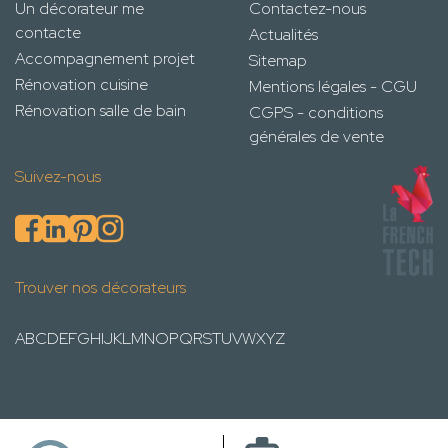
Un décorateur me
Contactez-nous
contacte
Actualités
Accompagnement projet
Sitemap
Rénovation cuisine
Mentions légales - CGU
Rénovation salle de bain
CGPS - conditions
générales de vente
Suivez-nous
Trouver nos décorateurs
A
B
C
D
E
F
G
H
I
J
K
L
M
N
O
P
Q
R
S
T
U
V
W
X
Y
Z