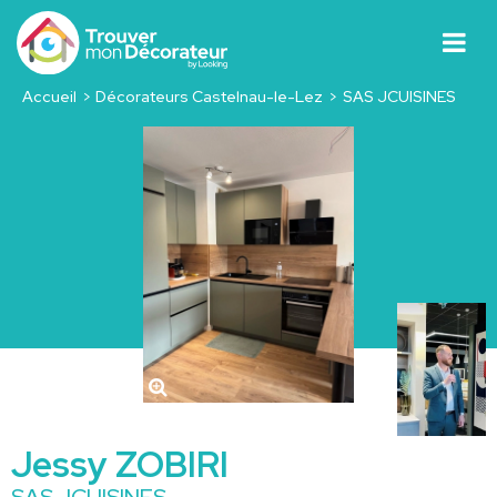
Accueil
Décorateurs Castelnau-le-Lez
SAS JCUISINES
Jessy ZOBIRI