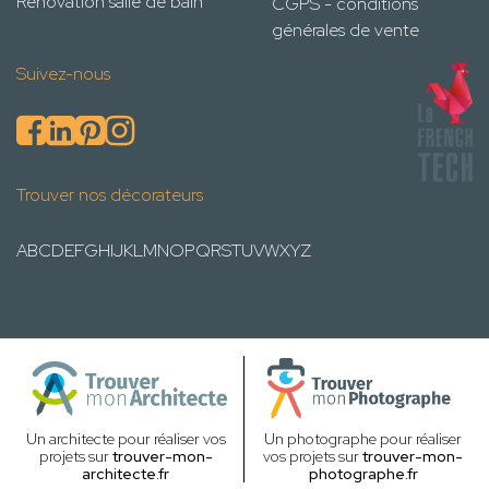
Rénovation salle de bain
CGPS - conditions
générales de vente
Suivez-nous
Trouver nos décorateurs
A
B
C
D
E
F
G
H
I
J
K
L
M
N
O
P
Q
R
S
T
U
V
W
X
Y
Z
Un architecte pour réaliser vos
Un photographe pour réaliser
projets sur
trouver-mon-
vos projets sur
trouver-mon-
architecte.fr
photographe.fr