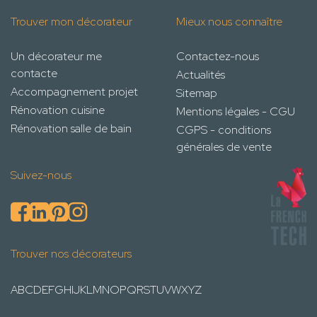
Trouver mon décorateur
Mieux nous connaître
Un décorateur me
Contactez-nous
contacte
Actualités
Accompagnement projet
Sitemap
Rénovation cuisine
Mentions légales - CGU
Rénovation salle de bain
CGPS - conditions
générales de vente
Suivez-nous
Trouver nos décorateurs
A
B
C
D
E
F
G
H
I
J
K
L
M
N
O
P
Q
R
S
T
U
V
W
X
Y
Z