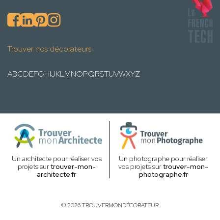
Trouver nos décorateurs
A
B
C
D
E
F
G
H
I
J
K
L
M
N
O
P
Q
R
S
T
U
V
W
X
Y
Z
Un architecte pour réaliser vos
Un photographe pour réaliser
projets sur
trouver-mon-
vos projets sur
trouver-mon-
architecte.fr
photographe.fr
© 2026 TROUVERMONDÉCORATEUR