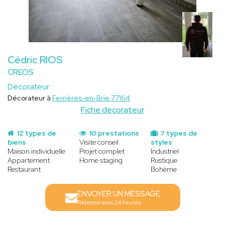
Cédric RIOS
CREOS
Décorateur
Décorateur à
Ferrières-en-Brie 77164
Fiche decorateur
12 types de
10 prestations
7 types de
biens
Visite conseil
styles
Maison individuelle
Projet complet
Industriel
Appartement
Home staging
Rustique
Restaurant
Bohème
ENVOYER UN MESSAGE
Réponse sous 24 heures