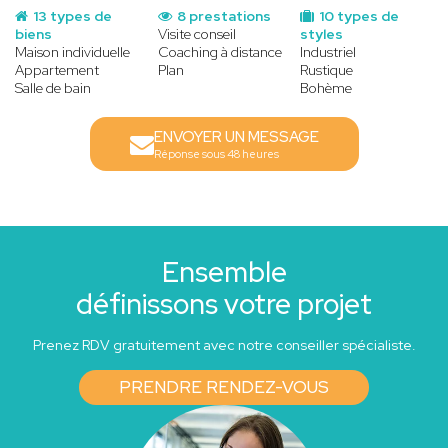
13 types de
8 prestations
10 types de
biens
Visite conseil
styles
Maison individuelle
Coaching à distance
Industriel
Appartement
Plan
Rustique
Salle de bain
Bohème
ENVOYER UN MESSAGE
Réponse sous 48 heures
Ensemble
définissons votre projet
Prenez RDV gratuitement avec notre conseiller spécialiste.
PRENDRE RENDEZ-VOUS