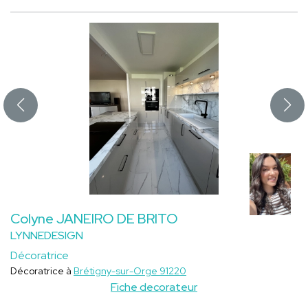
Colyne JANEIRO DE BRITO
LYNNEDESIGN
Décoratrice
Décoratrice à
Brétigny-sur-Orge 91220
Fiche decorateur