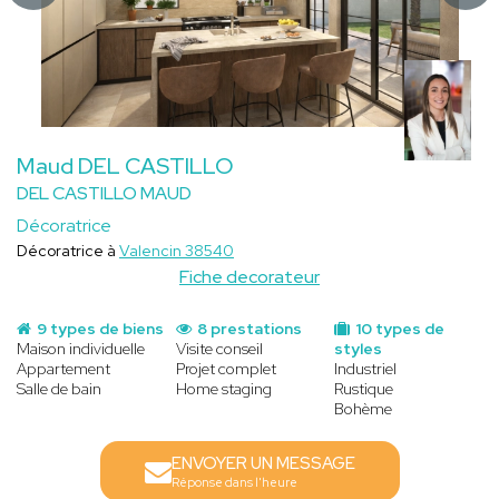
Maud DEL CASTILLO
DEL CASTILLO MAUD
Décoratrice
Décoratrice à
Valencin 38540
Fiche decorateur
9 types de biens
8 prestations
10 types de
Maison individuelle
Visite conseil
styles
Appartement
Projet complet
Industriel
Salle de bain
Home staging
Rustique
Bohème
ENVOYER UN MESSAGE
Réponse dans l'heure