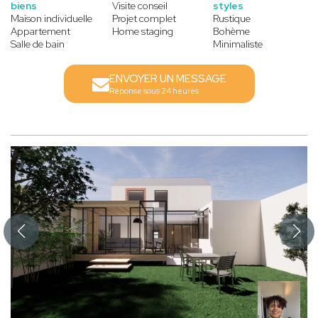
biens
Visite conseil
styles
Maison individuelle
Projet complet
Rustique
Appartement
Home staging
Bohème
Salle de bain
Minimaliste
ENVOYER UN MESSAGE
Réponse sous 24 heures