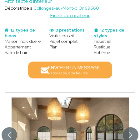
Architecte d'intérieur
Décoratrice à
Collonges-au-Mont-d'Or 69660
Fiche decorateur
12 types de
8 prestations
12 types de
biens
Visite conseil
styles
Maison individuelle
Projet complet
Industriel
Appartement
Plan
Rustique
Salle de bain
Bohème
ENVOYER UN MESSAGE
Réponse sous 24 heures