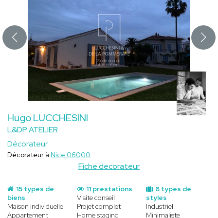
Hugo LUCCHESINI
L&DP ATELIER
Décorateur
Décorateur à
Nice 06000
Fiche decorateur
15 types de
11 prestations
8 types de
biens
Visite conseil
styles
Maison individuelle
Projet complet
Industriel
Appartement
Home staging
Minimaliste