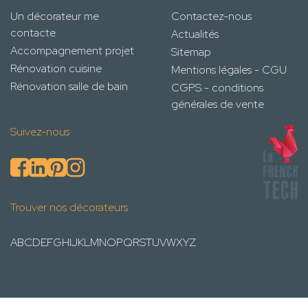
Un décorateur me
Contactez-nous
contacte
Actualités
Accompagnement projet
Sitemap
Rénovation cuisine
Mentions légales - CGU
Rénovation salle de bain
CGPS - conditions
générales de vente
Suivez-nous
Trouver nos décorateurs
A
B
C
D
E
F
G
H
I
J
K
L
M
N
O
P
Q
R
S
T
U
V
W
X
Y
Z