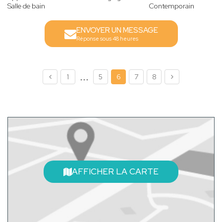
Salle de bain
Contemporain
ENVOYER UN MESSAGE
Réponse sous 48 heures
...
1
5
6
7
8
AFFICHER LA CARTE