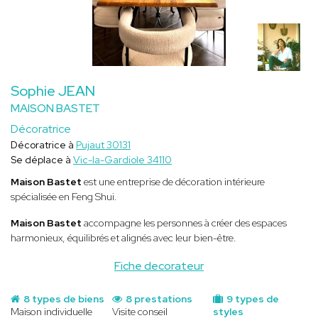
Sophie JEAN
MAISON BASTET
Décoratrice
Décoratrice à
Pujaut 30131
Se déplace à
Vic-la-Gardiole 34110
Maison Bastet
est une entreprise de décoration intérieure
spécialisée en Feng Shui.
Maison Bastet
accompagne les personnes à créer des espaces
harmonieux, équilibrés et alignés avec leur bien-être.
Fiche decorateur
8 types de biens
8 prestations
9 types de
Maison individuelle
Visite conseil
styles