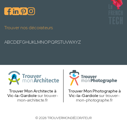
Trouver nos décorateurs
A
B
C
D
E
F
G
H
I
J
K
L
M
N
O
P
Q
R
S
T
U
V
W
X
Y
Z
Trouver Mon Architecte à
Trouver Mon Photographe à
Vic-la-Gardiole
sur trouver-
Vic-la-Gardiole
sur trouver-
mon-architecte.fr
mon-photographe.fr
© 2026 TROUVERMONDÉCORATEUR