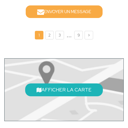
ENVOYER UN MESSAGE
...
1
2
3
9
AFFICHER LA CARTE