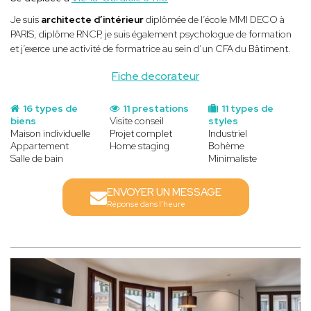
Je suis
architecte d’intérieur
diplômée de l’école MMI DECO à
PARIS, diplôme RNCP, je suis également psychologue de formation
et j’exerce une activité de formatrice au sein d’un CFA du Bâtiment.
Fiche decorateur
16 types de
11 prestations
11 types de
biens
Visite conseil
styles
Maison individuelle
Projet complet
Industriel
Appartement
Home staging
Bohème
Salle de bain
Minimaliste
ENVOYER UN MESSAGE
Réponse dans l'heure