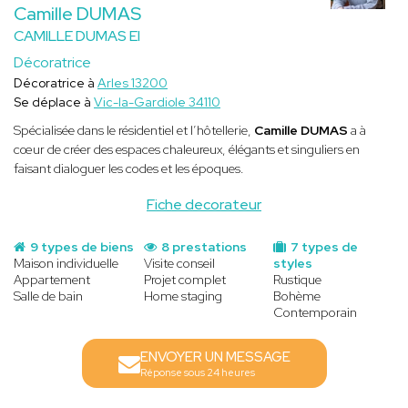
Camille DUMAS
CAMILLE DUMAS EI
Décoratrice
Décoratrice à
Arles 13200
Se déplace à
Vic-la-Gardiole 34110
Spécialisée dans le résidentiel et l’hôtellerie,
Camille DUMAS
a à
cœur de créer des espaces chaleureux, élégants et singuliers en
faisant dialoguer les codes et les époques.
Fiche decorateur
9 types de biens
8 prestations
7 types de
Maison individuelle
Visite conseil
styles
Appartement
Projet complet
Rustique
Salle de bain
Home staging
Bohème
Contemporain
ENVOYER UN MESSAGE
Réponse sous 24 heures