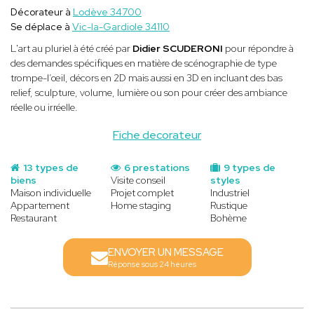
Décorateur à
Lodève 34700
Se déplace à
Vic-la-Gardiole 34110
L'art au pluriel à été créé par
Didier SCUDERONI
pour répondre à
des demandes spécifiques en matière de scénographie de type
trompe-l’œil, décors en 2D mais aussi en 3D en incluant des bas
relief, sculpture, volume, lumière ou son pour créer des ambiance
réelle ou irréelle.
Fiche decorateur
13 types de
6 prestations
9 types de
biens
Visite conseil
styles
Maison individuelle
Projet complet
Industriel
Appartement
Home staging
Rustique
Restaurant
Bohème
ENVOYER UN MESSAGE
Réponse sous 24 heures