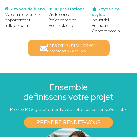
7 types de biens
10 prestations
5 types de
Maison individuelle
Visite conseil
styles
Appartement
Projet complet
Industriel
Salle de bain
Home staging
Rustique
Contemporain
ENVOYER UN MESSAGE
Réponse sous 24 heures
Ensemble
définissons votre projet
Prenez RDV gratuitement avec notre conseiller spécialiste.
PRENDRE RENDEZ-VOUS