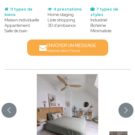
11 types de
4 prestations
7 types de
biens
Home staging
styles
Maison individuelle
Liste shopping
Industriel
Appartement
3D d'ambiance
Bohème
Salle de bain
Minimaliste
ENVOYER UN MESSAGE
Réponse dans l'heure