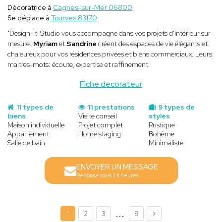
Décoratrice à
Cagnes-sur-Mer 06800
Se déplace à
Tourves 83170
"Design-it-Studio vous accompagne dans vos projets d'intérieur sur-
mesure.
Myriam
et
Sandrine
créent des espaces de vie élégants et
chaleureux pour vos résidences privées et biens commerciaux. Leurs
maitres-mots: écoute, expertise et raffinement
Fiche decorateur
11 types de
11 prestations
9 types de
biens
Visite conseil
styles
Maison individuelle
Projet complet
Rustique
Appartement
Home staging
Bohème
Salle de bain
Minimaliste
ENVOYER UN MESSAGE
Réponse sous 24 heures
...
1
2
3
9