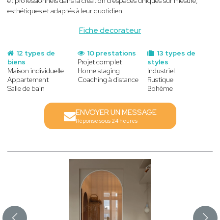
et professionnels dans la création d'espaces uniques sur mesure,
esthétiques et adaptés à leur quotidien.
Fiche decorateur
12 types de
10 prestations
13 types de
biens
Projet complet
styles
Maison individuelle
Home staging
Industriel
Appartement
Coaching à distance
Rustique
Salle de bain
Bohème
ENVOYER UN MESSAGE
Réponse sous 24 heures