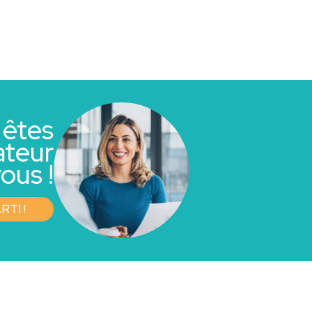
 êtes
ateur
ous !
RTI !