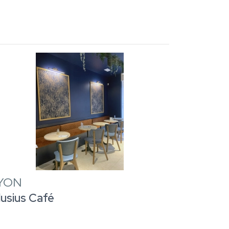
YON
lusius Café