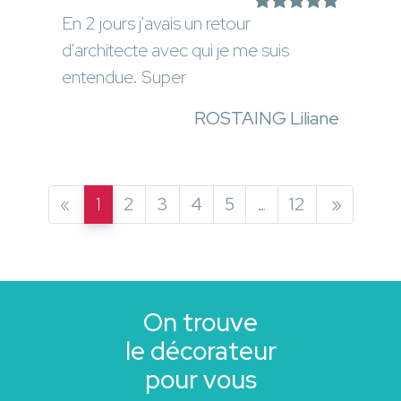
En 2 jours j'avais un retour
d'architecte avec qui je me suis
entendue. Super
ROSTAING Liliane
«
1
2
3
4
5
…
12
»
On trouve
le décorateur
pour vous