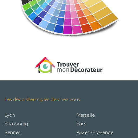
Les décorateurs près de chez vous
Lyon
Marseille
Strasbourg
Paris
Rennes
Aix-en-Provence