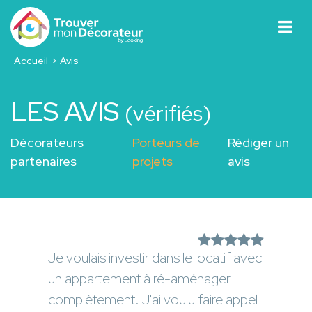
Accueil
Avis
LES AVIS
(vérifiés)
Décorateurs
Porteurs de
Rédiger un
partenaires
projets
avis
Je voulais investir dans le locatif avec
un appartement à ré-aménager
complètement. J'ai voulu faire appel