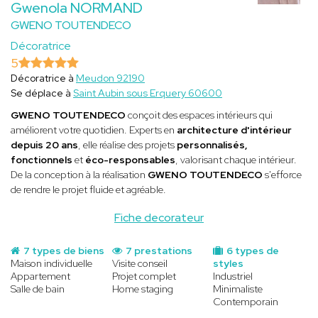
Gwenola NORMAND
GWENO TOUTENDECO
Décoratrice
5
Décoratrice à
Meudon 92190
Se déplace à
Saint Aubin sous Erquery 60600
GWENO TOUTENDECO
conçoit des espaces intérieurs qui
améliorent votre quotidien. Experts en
architecture d'intérieur
depuis 20 ans
, elle réalise des projets
personnalisés,
fonctionnels
et
éco-responsables
, valorisant chaque intérieur.
De la conception à la réalisation
GWENO TOUTENDECO
s'efforce
de rendre le projet fluide et agréable.
Fiche decorateur
7 types de biens
7 prestations
6 types de
Maison individuelle
Visite conseil
styles
Appartement
Projet complet
Industriel
Salle de bain
Home staging
Minimaliste
Contemporain