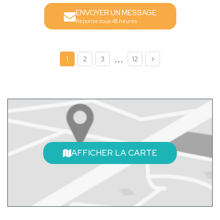
ENVOYER UN MESSAGE
Réponse sous 48 heures
...
1
2
3
12
AFFICHER LA CARTE