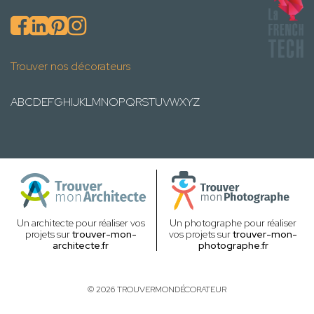
Trouver nos décorateurs
A
B
C
D
E
F
G
H
I
J
K
L
M
N
O
P
Q
R
S
T
U
V
W
X
Y
Z
Un architecte pour réaliser vos
Un photographe pour réaliser
projets sur
trouver-mon-
vos projets sur
trouver-mon-
architecte.fr
photographe.fr
© 2026 TROUVERMONDÉCORATEUR