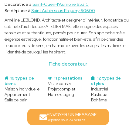
Décoratrice à
Saint-Ouen-l'Aumône 95310
Se déplace à
Saint Aubin sous Erquery 60600
Améline LEBLOND, Architecte et designer d’intérieur, fondatrice du
cabinet d’architecture ATELIER MAÉ, elle imagine des espaces
sensibles et authentiques, pensés pour durer. Son approche mêle
exigence esthétique, fonctionnalité et bien-être, afin de créer des
lieux porteurs de sens, en harmonie avec les usages, les matières et
l’identité de ceux qui les habitent.
Fiche decorateur
16 types de
11 prestations
12 types de
biens
Visite conseil
styles
Maison individuelle
Projet complet
Industriel
Appartement
Home staging
Rustique
Salle de bain
Bohème
ENVOYER UN MESSAGE
Réponse sous 24 heures