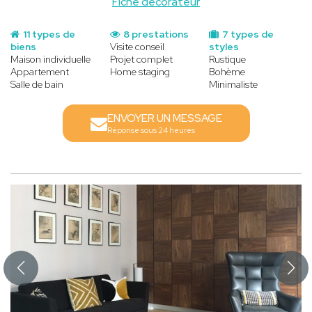
Fiche decorateur
11 types de
8 prestations
7 types de
biens
Visite conseil
styles
Maison individuelle
Projet complet
Rustique
Appartement
Home staging
Bohème
Salle de bain
Minimaliste
ENVOYER UN MESSAGE
Réponse sous 24 heures