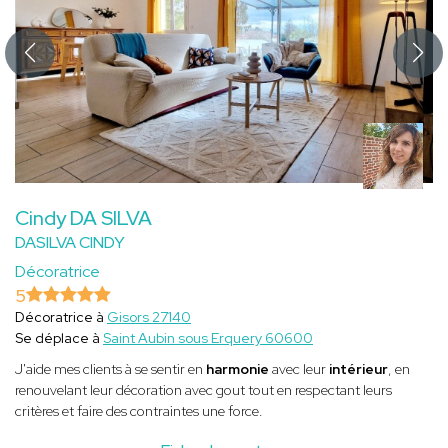
Cindy DA SILVA
DASILVA CINDY
Décoratrice
5
Décoratrice à
Gisors 27140
Se déplace à
Saint Aubin sous Erquery 60600
J'aide mes clients à se sentir en
harmonie
avec leur
intérieur
, en
renouvelant leur décoration avec gout tout en respectant leurs
critères et faire des contraintes une force.