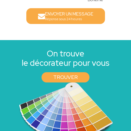
ENVOYER UN MESSAGE
Réponse sous 24 heures
On trouve
le décorateur pour vous
TROUVER