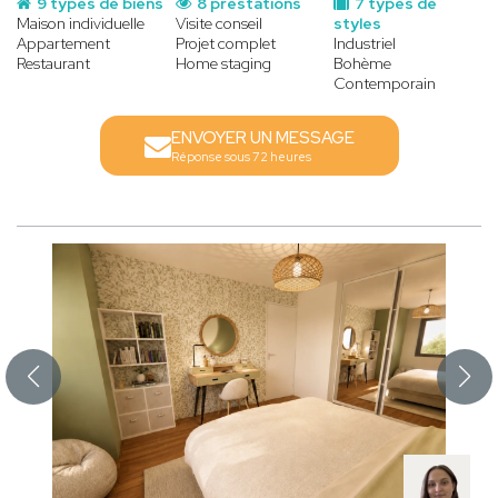
9 types de biens
8 prestations
7 types de
Maison individuelle
Visite conseil
styles
Appartement
Projet complet
Industriel
Restaurant
Home staging
Bohème
Contemporain
ENVOYER UN MESSAGE
Réponse sous 72 heures