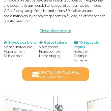
Chaque projet est pensé dans sa globalité : circulation, ergonomie,
choix des matériaux, durabilité, budget et contraintes techniques.
Grâce à des plans précis, des projections 3D réalistes et une
coordination claire, les projets gagnent en fluidité, en efficacité et en
qualité d'exécution.
Fiche decorateur
9 types de biens
8 prestations
10 types de
Maison individuelle
Visite conseil
styles
Appartement
Projet complet
Industriel
Salle de bain
Home staging
Rustique
Bohème
ENVOYER UN MESSAGE
Réponse dans l'heure