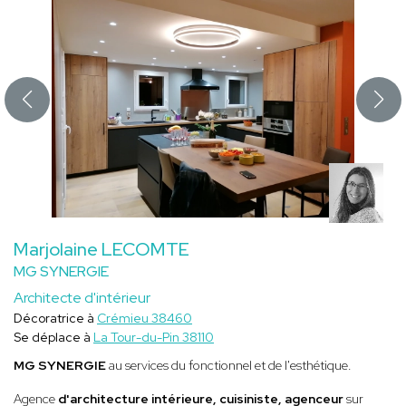
Marjolaine LECOMTE
MG SYNERGIE
Architecte d'intérieur
Décoratrice à
Crémieu 38460
Se déplace à
La Tour-du-Pin 38110
MG SYNERGIE
au services du fonctionnel et de l'esthétique.
Agence
d'architecture intérieure, cuisiniste, agenceur
sur