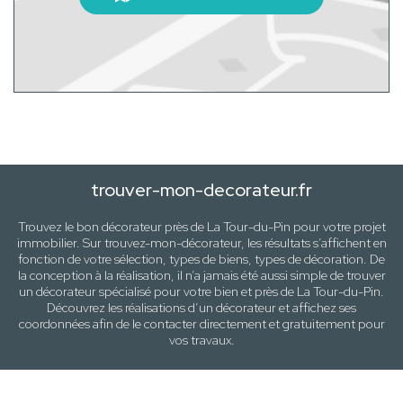
trouver-mon-decorateur.fr
Trouvez le bon décorateur près de
La Tour-du-Pin
pour votre projet
immobilier. Sur trouvez-mon-décorateur, les résultats s’affichent en
fonction de votre sélection,
types de biens, types de décoration
. De
la conception à la réalisation, il n’a jamais été aussi simple de trouver
un décorateur spécialisé pour votre
bien
et près de
La Tour-du-Pin
.
Découvrez les réalisations d’un décorateur et affichez ses
coordonnées afin de le contacter directement et gratuitement pour
vos travaux
.