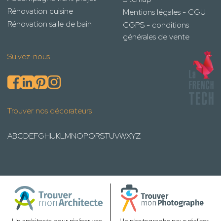
Rénovation cuisine
Mentions légales - CGU
Rénovation salle de bain
CGPS - conditions
générales de vente
Suivez-nous
Trouver nos décorateurs
A
B
C
D
E
F
G
H
I
J
K
L
M
N
O
P
Q
R
S
T
U
V
W
X
Y
Z