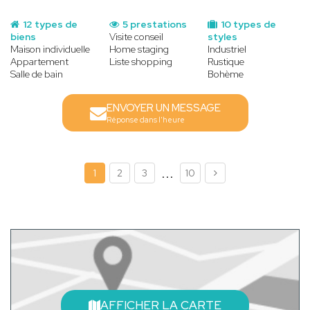
12 types de
5 prestations
10 types de
biens
Visite conseil
styles
Maison individuelle
Home staging
Industriel
Appartement
Liste shopping
Rustique
Salle de bain
Bohème
ENVOYER UN MESSAGE
Réponse dans l'heure
...
1
2
3
10
AFFICHER LA CARTE