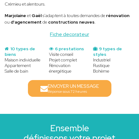
Crémieu et alentours.
Marjolaine
et
Gaël
s'adaptent à toutes demandes de
rénovation
ou
d'agencement
de
constructions neuves
.
Fiche decorateur
10 types de
6 prestations
9 types de
biens
Visite conseil
styles
Maison individuelle
Projet complet
Industriel
Appartement
Rénovation
Rustique
Salle de bain
énergétique
Bohème
ENVOYER UN MESSAGE
Réponse sous 72 heures
Ensemble
définissons votre projet