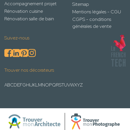
Accompagnement projet
Sitemap
Rénovation cuisine
Mentions légales - CGU
Rénovation salle de bain
CGPS - conditions
générales de vente
Suivez-nous
Trouver nos décorateurs
A
B
C
D
E
F
G
H
I
J
K
L
M
N
O
P
Q
R
S
T
U
V
W
X
Y
Z