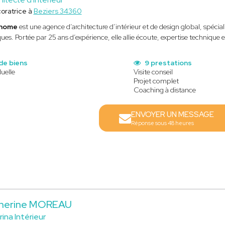
oratrice à
Beziers 34360
 home
est une agence d’architecture d’intérieur et de design global, spécia
ues. Portée par 25 ans d’expérience, elle allie écoute, expertise technique e
de biens
9 prestations
uelle
Visite conseil
Projet complet
Coaching à distance
ENVOYER UN MESSAGE
Réponse sous 48 heures
herine MOREAU
ina Intérieur