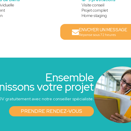
viduelle
Visite conseil
ent
Projet complet
in
Home staging
ENVOYER UN MESSAGE
Réponse sous 72 heures
Ensemble
nissons votre projet
V gratuitement avec notre conseiller spécialiste.
PRENDRE RENDEZ-VOUS