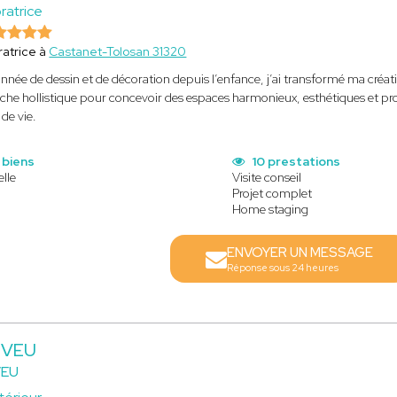
ratrice
atrice à
Castanet-Tolosan 31320
nnée de dessin et de décoration depuis l’enfance, j’ai transformé ma créati
che hollistique pour concevoir des espaces harmonieux, esthétiques et pro
de vie.
 biens
10 prestations
elle
Visite conseil
Projet complet
Home staging
ENVOYER UN MESSAGE
Réponse sous 24 heures
EVEU
VEU