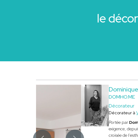
le déco
Dominiqu
DOMHO.ME
Décorateur
Décorateur à
Portée par
Dom
exigence, depuis
croisée de l’est