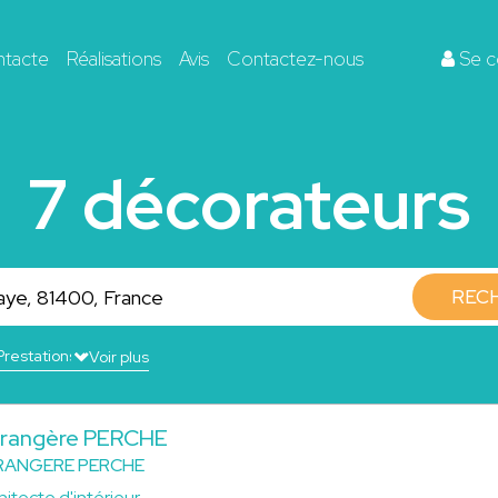
ntacte
Réalisations
Avis
Contactez-nous
Se c
7 décorateurs
REC
Voir plus
rangère PERCHE
RANGERE PERCHE
hitecte d'intérieur