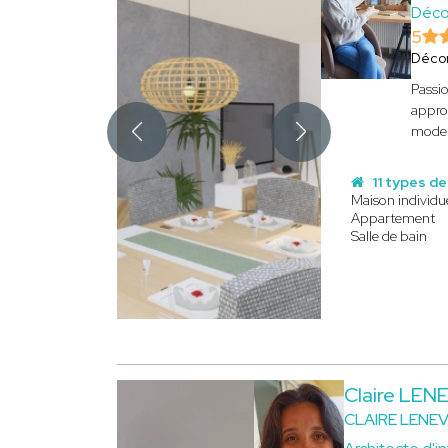
Déco
5
Décor
Passio
appro
mode 
11 types de
Maison individu
Appartement
Salle de bain
Claire LEN
CLAIRE LENE