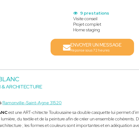
9 prestations
Visite conseil
Projet complet
Home staging
ENVOYER UN MESSAGE
Réponse sous 72 heures
EBLANC
 & ARCHITECTURE
e
 à
Ramonville-Saint-Agne 31520
ANC
est une ART-chitecte Toulousaine sa double casquette lui permet d'ima
a lumière, du textile et de la peinture afin de créer un ensemble cohérents. 
 l’architecture ; les formes et couleurs sont importantes et en adéquation ave