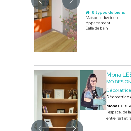
8 types de biens
Maison individuelle
Appartement
Salle de bain
Mona L
MO DESIGN
Décoratric
Décoratrice
Mona LEBL
l'espace, de l
entre l'art et