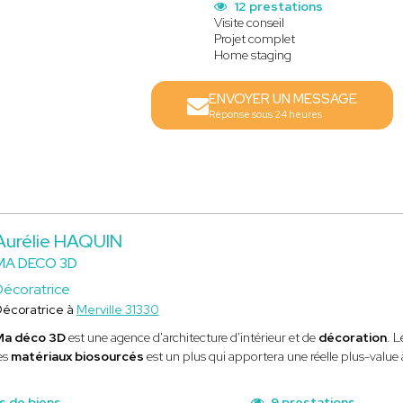
12 prestations
Visite conseil
Projet complet
Home staging
ENVOYER UN MESSAGE
Réponse sous 24 heures
Aurélie HAQUIN
MA DECO 3D
Décoratrice
écoratrice à
Merville 31330
Ma déco 3D
est une agence d'architecture d'intérieur et de
décoration
. L
es
matériaux biosourcés
est un plus qui apportera une réelle plus-value 
s de biens
9 prestations