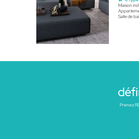
Maison indi
Appartem
Salle de ba
défi
Prenez RD