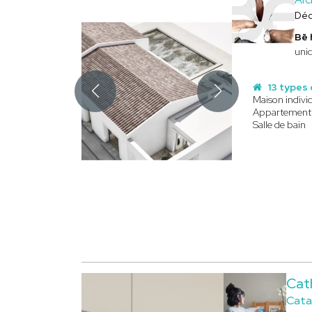
Déc
Bē
uniq
13 types 
Maison individ
Appartement
Salle de bain
Cat
Catar