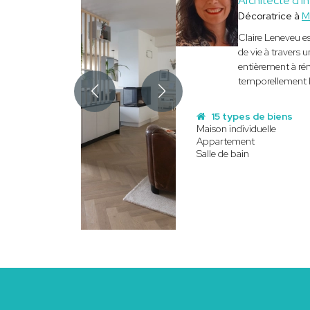
Architecte d'in
Décoratrice à
M
Claire Leneveu es
de vie à travers
entièrement à rén
temporellement l
15 types de biens
Maison individuelle
Appartement
Salle de bain