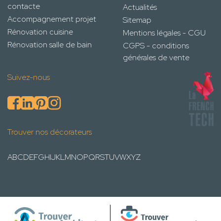
contacte
Actualités
Accompagnement projet
Sitemap
Rénovation cuisine
Mentions légales - CGU
Rénovation salle de bain
CGPS - conditions
générales de vente
Suivez-nous
Trouver nos décorateurs
A
B
C
D
E
F
G
H
I
J
K
L
M
N
O
P
Q
R
S
T
U
V
W
X
Y
Z