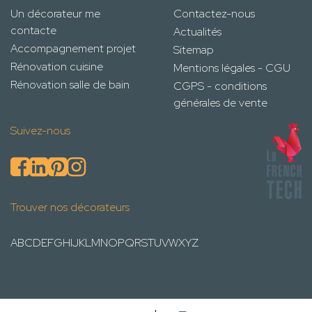
Un décorateur me
Contactez-nous
contacte
Actualités
Accompagnement projet
Sitemap
Rénovation cuisine
Mentions légales - CGU
Rénovation salle de bain
CGPS - conditions
générales de vente
Suivez-nous
Trouver nos décorateurs
A
B
C
D
E
F
G
H
I
J
K
L
M
N
O
P
Q
R
S
T
U
V
W
X
Y
Z