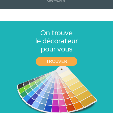
vos travaux
.
On trouve
le décorateur
pour vous
TROUVER