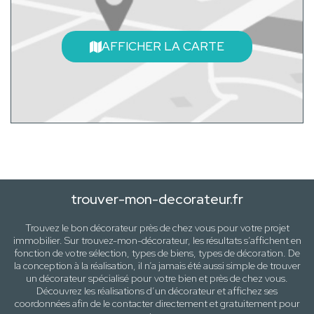
AFFICHER LA CARTE
trouver-mon-decorateur.fr
Trouvez le bon décorateur près de
chez vous
pour votre projet
immobilier. Sur trouvez-mon-décorateur, les résultats s’affichent en
fonction de votre sélection,
types de biens, types de décoration
. De
la conception à la réalisation, il n’a jamais été aussi simple de trouver
un décorateur spécialisé pour votre
bien
et près de
chez vous
.
Découvrez les réalisations d’un décorateur et affichez ses
coordonnées afin de le contacter directement et gratuitement pour