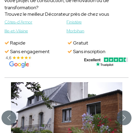
votre projet de construction, de rénovation ou de
transformation?
Trouvez le meilleur Décorateur près de chez vous
Côtes-d'Armor
Finistère
Ille-et-Vilaine
Morbihan
Rapide
Gratuit
Sans engagement
Sans inscription