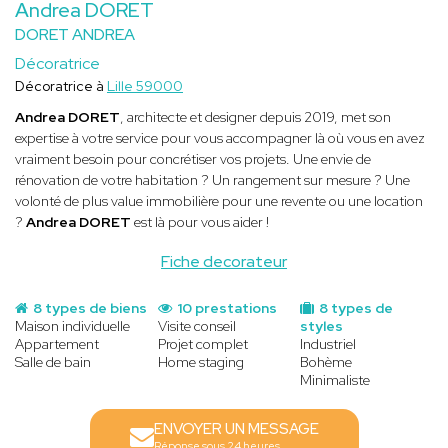
Andrea DORET
DORET ANDREA
Décoratrice
Décoratrice à
Lille 59000
Andrea DORET
, architecte et designer depuis 2019, met son
expertise à votre service pour vous accompagner là où vous en avez
vraiment besoin pour concrétiser vos projets. Une envie de
rénovation de votre habitation ? Un rangement sur mesure ? Une
volonté de plus value immobilière pour une revente ou une location
?
Andrea DORET
est là pour vous aider !
Fiche decorateur
8 types de biens
10 prestations
8 types de
Maison individuelle
Visite conseil
styles
Appartement
Projet complet
Industriel
Salle de bain
Home staging
Bohème
Minimaliste
ENVOYER UN MESSAGE
Réponse sous 24 heures