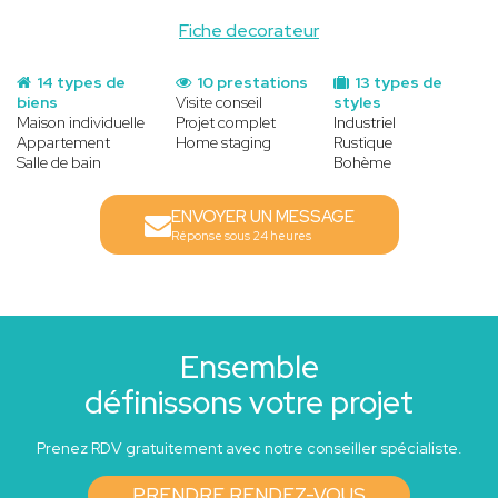
Fiche decorateur
14 types de
10 prestations
13 types de
biens
Visite conseil
styles
Maison individuelle
Projet complet
Industriel
Appartement
Home staging
Rustique
Salle de bain
Bohème
ENVOYER UN MESSAGE
Réponse sous 24 heures
Ensemble
définissons votre projet
Prenez RDV gratuitement avec notre conseiller spécialiste.
PRENDRE RENDEZ-VOUS