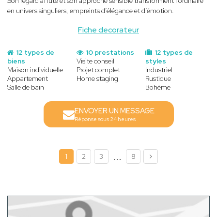
Son regard affûté et son approche sensible transforment l’ordinaire
en univers singuliers, empreints d’élégance et d’émotion.
Fiche decorateur
12 types de
10 prestations
12 types de
biens
Visite conseil
styles
Maison individuelle
Projet complet
Industriel
Appartement
Home staging
Rustique
Salle de bain
Bohème
ENVOYER UN MESSAGE
Réponse sous 24 heures
...
1
2
3
8