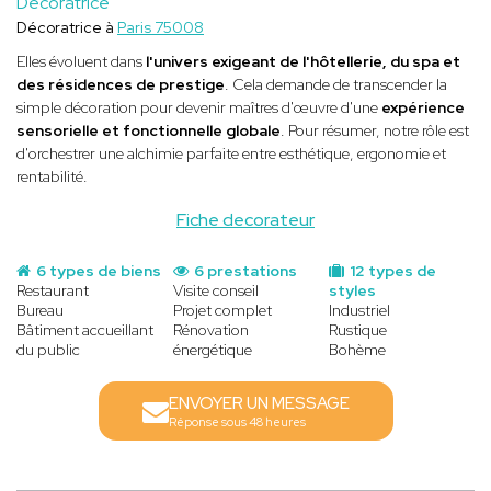
Décoratrice
Décoratrice à
Paris 75008
Elles évoluent dans
l'univers exigeant de l'hôtellerie, du spa et
des résidences de prestige
. Cela demande de transcender la
simple décoration pour devenir maîtres d'œuvre d'une
expérience
sensorielle et fonctionnelle globale
. Pour résumer, notre rôle est
d'orchestrer une alchimie parfaite entre esthétique, ergonomie et
rentabilité.
Fiche decorateur
6 types de biens
6 prestations
12 types de
Restaurant
Visite conseil
styles
Bureau
Projet complet
Industriel
Bâtiment accueillant
Rénovation
Rustique
du public
énergétique
Bohème
ENVOYER UN MESSAGE
Réponse sous 48 heures