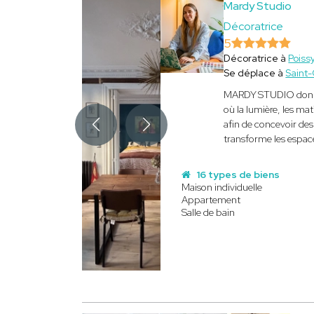
Mardy Studio
Décoratrice
5
Décoratrice à
Poiss
Se déplace à
Saint
MARDY STUDIO donne v
où la lumière, les ma
afin de concevoir des
transforme les espace
16 types de biens
Maison individuelle
Appartement
Salle de bain