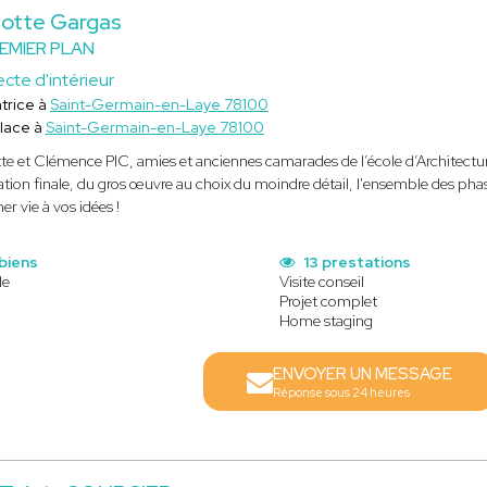
lotte Gargas
EMIER PLAN
ecte d'intérieur
trice à
Saint-Germain-en-Laye 78100
lace à
Saint-Germain-en-Laye 78100
te et Clémence PIC, amies et anciennes camarades de l’école d’Architecture
isation finale, du gros œuvre au choix du moindre détail, l'ensemble des phas
r vie à vos idées !
biens
13 prestations
le
Visite conseil
Projet complet
Home staging
ENVOYER UN MESSAGE
Réponse sous 24 heures