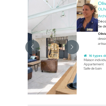
Oli
OLI
Archi
Déco
Se d
Oliv
dessin
artisa
16 types d
Maison individu
Appartement
Salle de bain