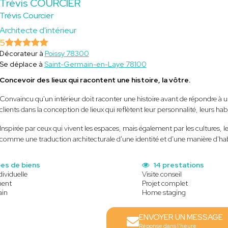
Trévis COURCIER
Trévis Courcier
Architecte d'intérieur
5
Décorateur à
Poissy 78300
Se déplace à
Saint-Germain-en-Laye 78100
Concevoir des lieux qui racontent une histoire, la vôtre.
Convaincu qu'un intérieur doit raconter une histoire avant de répondre à 
clients dans la conception de lieux qui reflètent leur personnalité, leurs hab
Inspirée par ceux qui vivent les espaces, mais également par les cultures, l
comme une traduction architecturale d'une identité et d'une manière d'ha
es de biens
14 prestations
ividuelle
Visite conseil
ent
Projet complet
ain
Home staging
ENVOYER UN MESSAGE
Réponse dans l'heure