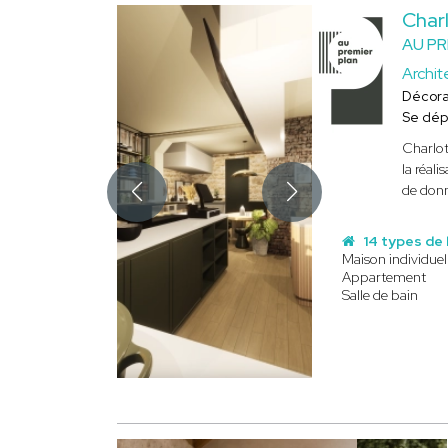
Char
AU PR
Archit
Décora
Se dép
Charlot
la réal
de donne
14 types de 
Maison individuel
Appartement
Salle de bain