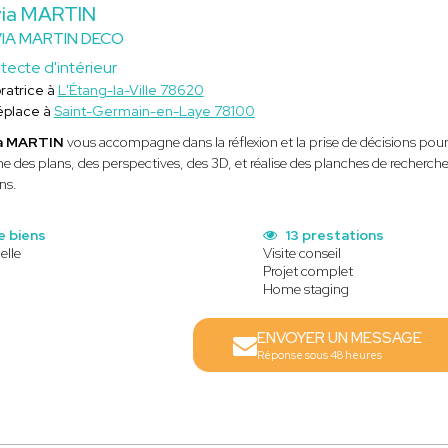
via MARTIN
VIA MARTIN DECO
tecte d'intérieur
ratrice à
L'Étang-la-Ville 78620
éplace à
Saint-Germain-en-Laye 78100
ia MARTIN
vous accompagne dans la réflexion et la prise de décisions pour
e des plans, des perspectives, des 3D, et réalise des planches de recherches d
ns.
e biens
13 prestations
elle
Visite conseil
Projet complet
Home staging
ENVOYER UN MESSAGE
Réponse sous 48 heures