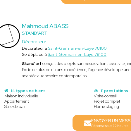
Mahmoud ABASSI
STAND'ART
Décorateur
Décorateur à
Saint-Germain-en-Laye 78100
Se déplace à
Saint-Germain-en-Laye 78100
Stand’art
conçoit des projets sur mesure alliant créativité, 
Forte de plus de dix ans d’expérience, l’agence développe une
adaptée aux besoins contemporains.
14 types de biens
11 prestations
Maison individuelle
Visite conseil
Appartement
Projet complet
Salle de bain
Home staging
ENVOYER UN MES
Réponse sous 72 heures