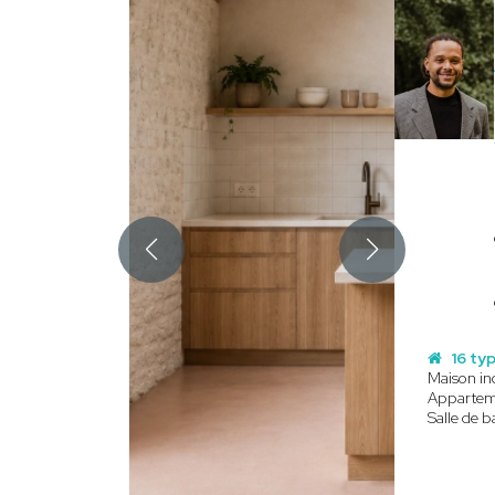
16 typ
Maison ind
Appartem
Salle de b