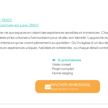
y 78300
-Germain-en-Laye 78100
ie aux espaces en créant des expériences sensibles et immersives. Chaq
tières et les volumes s’harmonisent pour révéler son identité. L’approche du
 intérieurs qui se vivent pleinement au quotidien. Qu’il s’agisse d’un lie
s en expériences uniques, habitées et cohérentes, où chaque détail contri
12 prestations
Visite conseil
Projet complet
Home staging
ENVOYER UN MESSAGE
Réponse dans l'heure