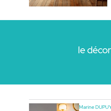
le déco
Marine DUPU