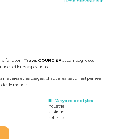
Fiche decorateur
une fonction,
Trévis COURCIER
accompagne ses
itudes et leurs aspirations.
es matières et les usages, chaque réalisation est pensée
biter le monde.
13 types de styles
Industriel
Rustique
Bohème