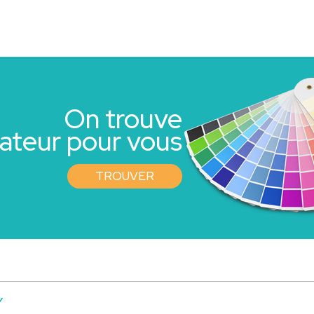
On trouve
rateur pour vous
TROUVER
Y