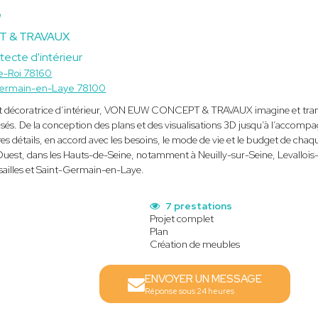
W
T & TRAVAUX
tecte d'intérieur
e-Roi 78160
Germain-en-Laye 78100
r et décoratrice d’intérieur, VON EUW CONCEPT & TRAVAUX imagine et tran
sés. De la conception des plans et des visualisations 3D jusqu’à l’accompa
s détails, en accord avec les besoins, le mode de vie et le budget de chaque 
Ouest, dans les Hauts-de-Seine, notamment à Neuilly-sur-Seine, Levallois-P
rsailles et Saint-Germain-en-Laye.
7 prestations
Projet complet
Plan
Création de meubles
ENVOYER UN MESSAGE
Réponse sous 24 heures