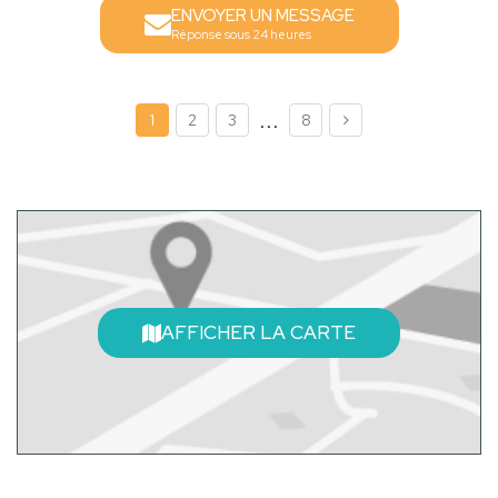
ENVOYER UN MESSAGE
Réponse sous 24 heures
...
1
2
3
8
AFFICHER LA CARTE