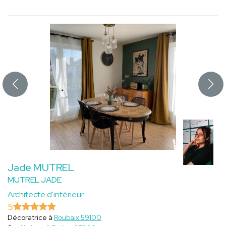
Jade MUTREL
MUTREL JADE
Architecte d'intérieur
5
Décoratrice à
Roubaix 59100