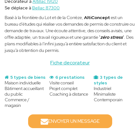
Décorateur à
Altillac 19120
Se déplace à
Bellac 87300
Basé à la frontière du Lot et de la Corrèze,
AltiConcept
est un
bureau d'études qui réalise vos demandes de permis de construire ou
demande de travaux. Une écoute attentive, des conseils avisés, une
offre adaptée, un travail rigoureux et une garantie "
zéro stress
". Des
plans modifiables à l'infini jusqu'à entière satisfaction du client et
jusqu'à obtention du permis.
Fiche decorateur
5 types de biens
6 prestations
3 types de
Maison individuelle
Visite conseil
styles
Bâtiment accueillant
Projet complet
Industriel
du public
Coaching à distance
Minimaliste
Commerce /
Contemporain
magasin
ENVOYER UN MESSAGE