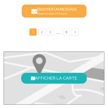
ENVOYER UN MESSAGE
Réponse sous 24 heures
...
1
2
3
8
AFFICHER LA CARTE