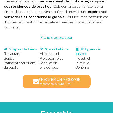
Elles évoluent dans
l'univers exigeant de l'hôtellerie, du spa et
des résidences de prestige
. Cela demande de transcender la
simple décoration pour devenir maîtres d'œuvre d'une
expérience
sensorielle et fonctionnelle globale
. Pour résumer, notre rôle est
d'orchestrer une alchimie parfaite entre esthétique, ergonomie et
rentabilité.
Fiche decorateur
6 types de biens
6 prestations
12 types de
Restaurant
Visite conseil
styles
Bureau
Projet complet
Industriel
Bâtiment accueillant
Rénovation
Rustique
du public
énergétique
Bohème
ENVOYER UN MESSAGE
Réponse sous 48 heures