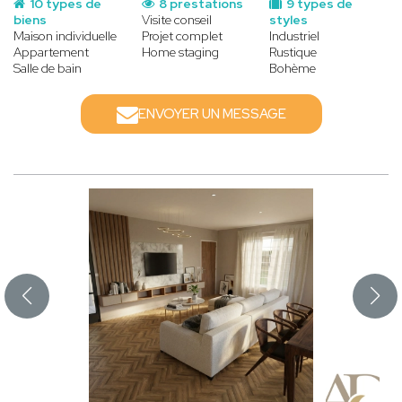
10 types de
8 prestations
9 types de
biens
Visite conseil
styles
Maison individuelle
Projet complet
Industriel
Appartement
Home staging
Rustique
Salle de bain
Bohème
ENVOYER UN MESSAGE