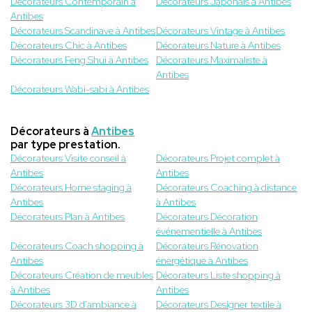
Décorateurs Contemporain à
Décorateurs Japonais à Antibes
Antibes
Décorateurs Scandinave à Antibes
Décorateurs Vintage à Antibes
Décorateurs Chic à Antibes
Décorateurs Nature à Antibes
Décorateurs Feng Shui à Antibes
Décorateurs Maximaliste à
Antibes
Décorateurs Wabi-sabi à Antibes
Décorateurs à
Antibes
par type prestation.
Décorateurs Visite conseil à
Décorateurs Projet complet à
Antibes
Antibes
Décorateurs Home staging à
Décorateurs Coaching à distance
Antibes
à Antibes
Décorateurs Plan à Antibes
Décorateurs Décoration
événementielle à Antibes
Décorateurs Coach shopping à
Décorateurs Rénovation
Antibes
énergétique à Antibes
Décorateurs Création de meubles
Décorateurs Liste shopping à
à Antibes
Antibes
Décorateurs 3D d'ambiance à
Décorateurs Designer textile à