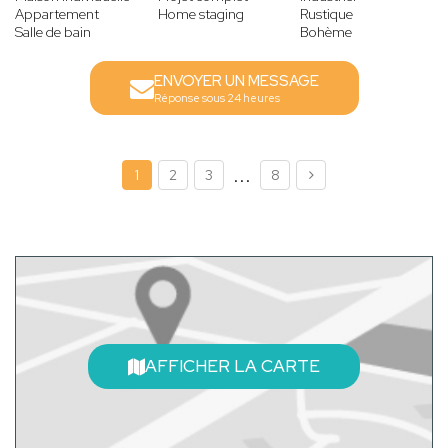
Appartement
Home staging
Rustique
Salle de bain
Bohème
ENVOYER UN MESSAGE
Réponse sous 24 heures
...
1
2
3
8
AFFICHER LA CARTE