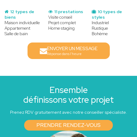
12 types de
11 prestations
10 types de
biens
Visite conseil
styles
Maison individuelle
Projet complet
Industriel
Appartement
Home staging
Rustique
Salle de bain
Bohème
ENVOYER UN MESSAGE
Réponse dans l'heure
Ensemble
définissons votre projet
Prenez RDV gratuitement avec notre conseiller spécialiste.
PRENDRE RENDEZ-VOUS