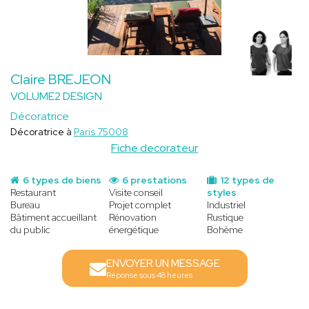
Claire BREJEON
VOLUME2 DESIGN
Décoratrice
Décoratrice à
Paris 75008
Fiche decorateur
6 types de biens
6 prestations
12 types de
Restaurant
Visite conseil
styles
Bureau
Projet complet
Industriel
Bâtiment accueillant
Rénovation
Rustique
du public
énergétique
Bohème
ENVOYER UN MESSAGE
Réponse sous 48 heures