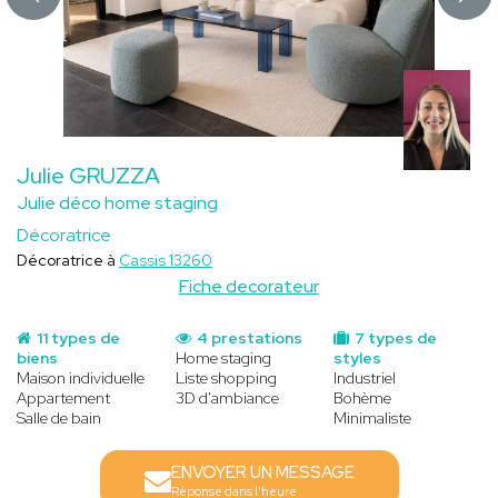
Julie GRUZZA
Julie déco home staging
Décoratrice
Décoratrice à
Cassis 13260
Fiche decorateur
11 types de
4 prestations
7 types de
biens
Home staging
styles
Maison individuelle
Liste shopping
Industriel
Appartement
3D d'ambiance
Bohème
Salle de bain
Minimaliste
ENVOYER UN MESSAGE
Réponse dans l'heure