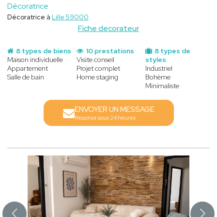
Décoratrice
Décoratrice à
Lille 59000
Fiche decorateur
8 types de biens
10 prestations
8 types de
Maison individuelle
Visite conseil
styles
Appartement
Projet complet
Industriel
Salle de bain
Home staging
Bohème
Minimaliste
ENVOYER UN MESSAGE
Réponse sous 24 heures