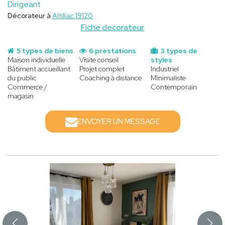
Dirigeant
Décorateur à
Altillac 19120
Fiche decorateur
5 types de biens
6 prestations
3 types de
Maison individuelle
Visite conseil
styles
Bâtiment accueillant
Projet complet
Industriel
du public
Coaching à distance
Minimaliste
Commerce /
Contemporain
magasin
ENVOYER UN MESSAGE