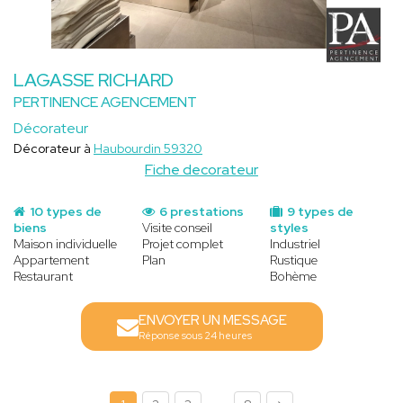
LAGASSE RICHARD
PERTINENCE AGENCEMENT
Décorateur
Décorateur à
Haubourdin 59320
Fiche decorateur
10 types de
6 prestations
9 types de
biens
Visite conseil
styles
Maison individuelle
Projet complet
Industriel
Appartement
Plan
Rustique
Restaurant
Bohème
ENVOYER UN MESSAGE
Réponse sous 24 heures