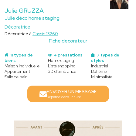
Julie GRUZZA
Julie déco home staging
Décoratrice
Décoratrice à
Cassis 13260
Fiche decorateur
11 types de
4 prestations
7 types de
biens
Home staging
styles
Maison individuelle
Liste shopping
Industriel
Appartement
3D d'ambiance
Bohème
Salle de bain
Minimaliste
ENVOYER UN MESSAGE
Réponse dans l'heure