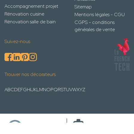
Accompagnement projet
Sitemap
Rénovation cuisine
Mentions légales - CGU
Rénovation salle de bain
CGPS - conditions
générales de vente
Suivez-nous
Trouver nos décorateurs
A
B
C
D
E
F
G
H
I
J
K
L
M
N
O
P
Q
R
S
T
U
V
W
X
Y
Z