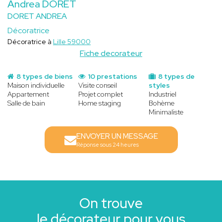
Andrea DORET
DORET ANDREA
Décoratrice
Décoratrice à
Lille 59000
Fiche decorateur
8 types de biens
10 prestations
8 types de
Maison individuelle
Visite conseil
styles
Appartement
Projet complet
Industriel
Salle de bain
Home staging
Bohème
Minimaliste
ENVOYER UN MESSAGE
Réponse sous 24 heures
On trouve
le décorateur pour vous