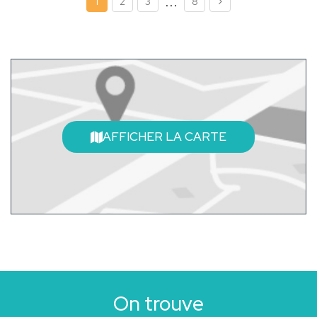
...
1
2
3
8
AFFICHER LA CARTE
On trouve