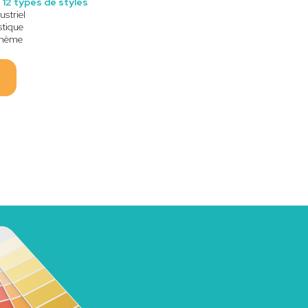
12 types de styles
ustriel
stique
hème