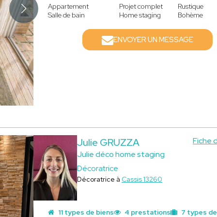
Appartement
Projet complet
Rustique
Salle de bain
Home staging
Bohème
ENVOYER UN MESSAGE
Fiche 
Julie GRUZZA
Julie déco home staging
Décoratrice
Décoratrice à
Cassis 13260
11 types de biens
4 prestations
7 types de