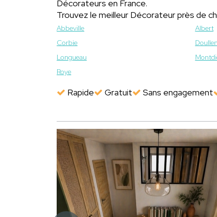
Décorateurs en France.
Trouvez le meilleur Décorateur près de c
Abbeville
Albert
Corbie
Doulle
Longueau
Montdi
Roye
Rapide
Gratuit
Sans engagement