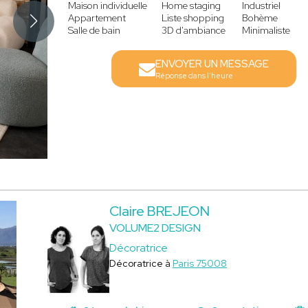
Maison individuelle
Home staging
Industriel
Appartement
Liste shopping
Bohème
Salle de bain
3D d'ambiance
Minimaliste
ENVOYER UN MESSAGE
Réponse dans l'heure
Claire BREJEON
VOLUME2 DESIGN
Décoratrice
Décoratrice à
Paris 75008