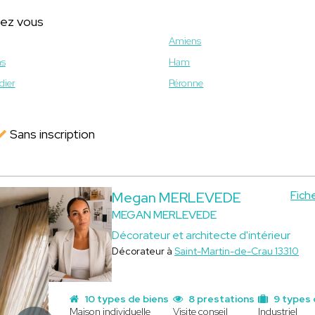
hez vous
Amiens
ns
Ham
dier
Péronne
Sans inscription
Fich
Megan MERLEVEDE
MEGAN MERLEVEDE
Décorateur et architecte d'intérieur
Décorateur à
Saint-Martin-de-Crau 13310
10 types de biens
8 prestations
9 types 
Maison individuelle
Visite conseil
Industriel