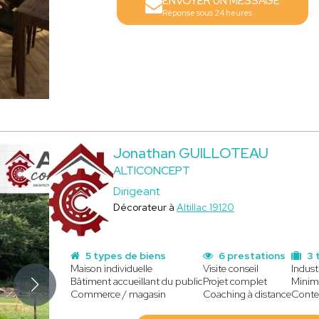
ENVOYER UN MESSAGE
Réponse sous 24 heures
Jonathan GUILLOTEAU
ALTICONCEPT
Dirigeant
Décorateur à
Altillac 19120
5 types de biens
6 prestations
3 
Maison individuelle
Visite conseil
Indust
Bâtiment accueillant du public
Projet complet
Minima
Commerce / magasin
Coaching à distance
Conte