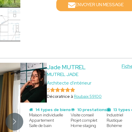
ENVOYER UN MESSAGE
Fich
Jade MUTREL
MUTREL JADE
Architecte d'intérieur
5
Décoratrice à
Roubaix 59100
14 types de biens
10 prestations
13 types 
Maison individuelle
Visite conseil
Industriel
Appartement
Projet complet
Rustique
Salle de bain
Home staging
Bohème