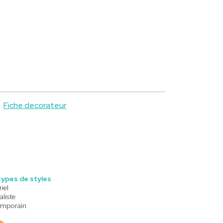
Fiche decorateur
types de styles
riel
liste
mporain