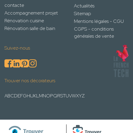
contacte
Actualités
Accompagnement projet
Sitemap
Rénovation cuisine
Mentions légales - CGU
Rénovation salle de bain
CGPS - conditions
générales de vente
Suivez-nous
Trouver nos décorateurs
A
B
C
D
E
F
G
H
I
J
K
L
M
N
O
P
Q
R
S
T
U
V
W
X
Y
Z