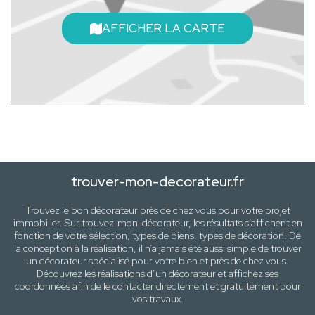
AFFICHER LA CARTE
trouver-mon-decorateur.fr
Trouvez le bon décorateur près de
chez vous
pour votre projet
immobilier. Sur trouvez-mon-décorateur, les résultats s’affichent en
fonction de votre sélection,
types de biens, types de décoration
. De
la conception à la réalisation, il n’a jamais été aussi simple de trouver
un décorateur spécialisé pour votre
bien
et près de
chez vous
.
Découvrez les réalisations d’un décorateur et affichez ses
coordonnées afin de le contacter directement et gratuitement pour
vos travaux
.