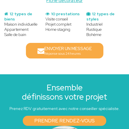
Fiche decorateur
12 types de
10 prestations
12 types de
biens
Visite conseil
styles
Maison individuelle
Projet complet
Industriel
Appartement
Home staging
Rustique
Salle de bain
Bohème
ENVOYER UN MESSAGE
Réponse sous 24 heures
Ensemble
définissons votre projet
Prenez RDV gratuitement avec notre conseiller spécialiste.
PRENDRE RENDEZ-VOUS