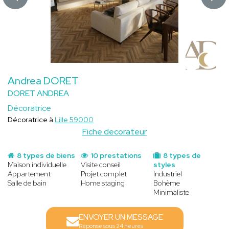
Andrea DORET
DORET ANDREA
Décoratrice
Décoratrice à
Lille 59000
Fiche decorateur
8 types de biens
10 prestations
8 types de
Maison individuelle
Visite conseil
styles
Appartement
Projet complet
Industriel
Salle de bain
Home staging
Bohème
Minimaliste
ENVOYER UN MESSAGE
Réponse sous 24 heures