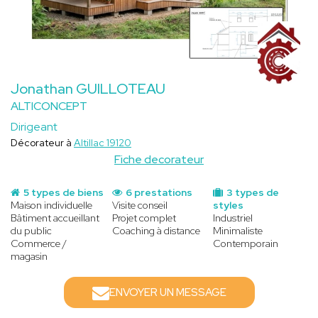
Jonathan GUILLOTEAU
ALTICONCEPT
Dirigeant
Décorateur à
Altillac 19120
Fiche decorateur
5 types de biens
6 prestations
3 types de
Maison individuelle
Visite conseil
styles
Bâtiment accueillant
Projet complet
Industriel
du public
Coaching à distance
Minimaliste
Commerce /
Contemporain
magasin
ENVOYER UN MESSAGE