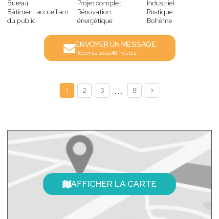
Bureau
Projet complet
Industriel
Bâtiment accueillant
Rénovation
Rustique
du public
énergétique
Bohème
ENVOYER UN MESSAGE
Réponse sous 48 heures
...
1
2
3
8
AFFICHER LA CARTE