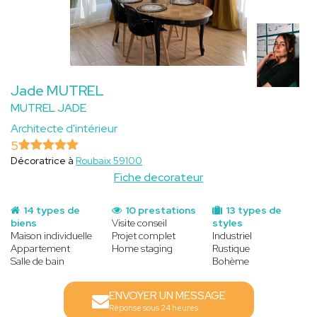
Jade MUTREL
MUTREL JADE
Architecte d'intérieur
5
Décoratrice à
Roubaix 59100
Fiche decorateur
14 types de
10 prestations
13 types de
biens
Visite conseil
styles
Maison individuelle
Projet complet
Industriel
Appartement
Home staging
Rustique
Salle de bain
Bohème
ENVOYER UN MESSAGE
Réponse sous 24 heures