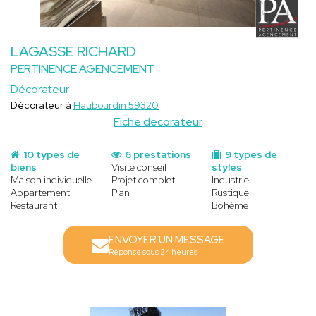
LAGASSE RICHARD
PERTINENCE AGENCEMENT
Décorateur
Décorateur à
Haubourdin 59320
Fiche decorateur
10 types de
6 prestations
9 types de
biens
Visite conseil
styles
Maison individuelle
Projet complet
Industriel
Appartement
Plan
Rustique
Restaurant
Bohème
ENVOYER UN MESSAGE
Réponse sous 24 heures