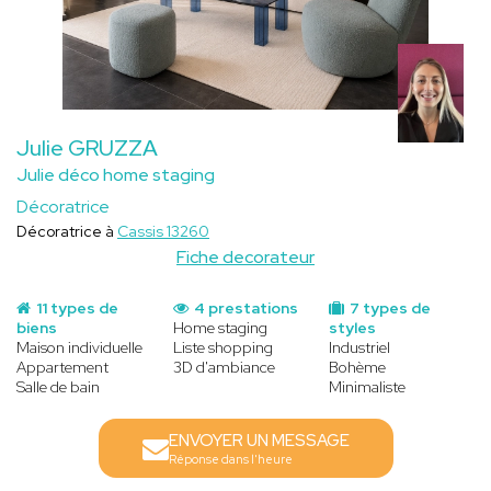
Julie GRUZZA
Julie déco home staging
Décoratrice
Décoratrice à
Cassis 13260
Fiche decorateur
11 types de
4 prestations
7 types de
biens
Home staging
styles
Maison individuelle
Liste shopping
Industriel
Appartement
3D d'ambiance
Bohème
Salle de bain
Minimaliste
ENVOYER UN MESSAGE
Réponse dans l'heure