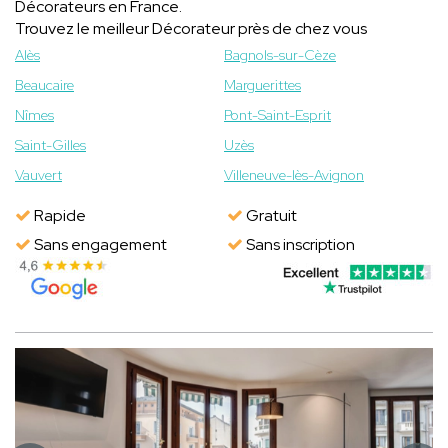
Décorateurs en France.
Trouvez le meilleur Décorateur près de chez vous
Alès
Bagnols-sur-Cèze
Beaucaire
Marguerittes
Nîmes
Pont-Saint-Esprit
Saint-Gilles
Uzès
Vauvert
Villeneuve-lès-Avignon
Rapide
Gratuit
Sans engagement
Sans inscription