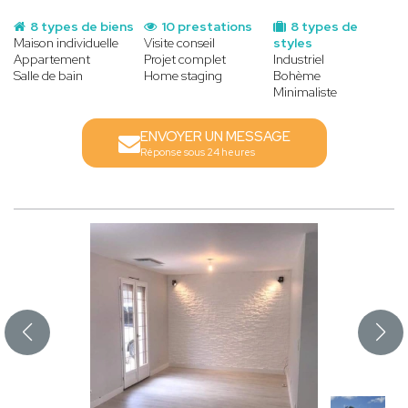
8 types de biens
10 prestations
8 types de
Maison individuelle
Visite conseil
styles
Appartement
Projet complet
Industriel
Salle de bain
Home staging
Bohème
Minimaliste
ENVOYER UN MESSAGE
Réponse sous 24 heures