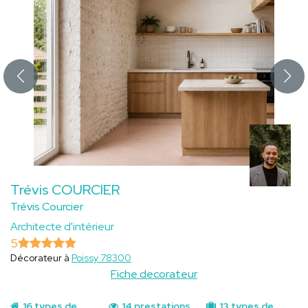
Trévis COURCIER
Trévis Courcier
Architecte d'intérieur
5
Décorateur à
Poissy 78300
Fiche decorateur
16 types de
14 prestations
13 types de