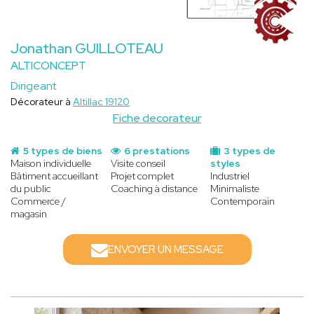
Jonathan GUILLOTEAU
ALTICONCEPT
Dirigeant
Décorateur à
Altillac 19120
Fiche decorateur
5 types de biens
6 prestations
3 types de
Maison individuelle
Visite conseil
styles
Bâtiment accueillant
Projet complet
Industriel
du public
Coaching à distance
Minimaliste
Commerce /
Contemporain
magasin
ENVOYER UN MESSAGE