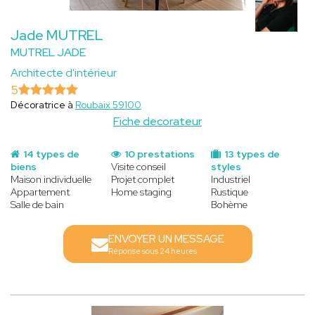
Jade MUTREL
MUTREL JADE
Architecte d'intérieur
5
Décoratrice à
Roubaix 59100
Fiche decorateur
14 types de
10 prestations
13 types de
biens
Visite conseil
styles
Maison individuelle
Projet complet
Industriel
Appartement
Home staging
Rustique
Salle de bain
Bohème
ENVOYER UN MESSAGE
Réponse sous 24 heures