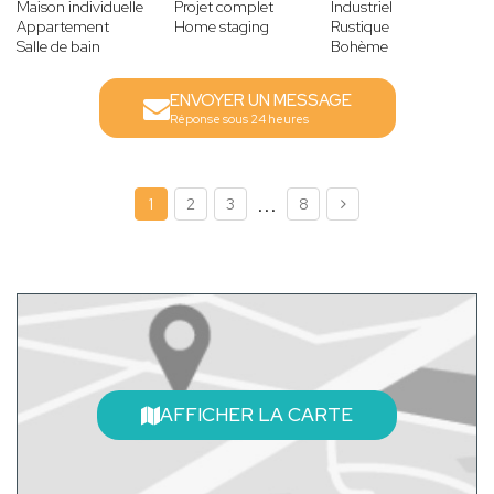
Maison individuelle
Projet complet
Industriel
Appartement
Home staging
Rustique
Salle de bain
Bohème
ENVOYER UN MESSAGE
Réponse sous 24 heures
...
1
2
3
8
AFFICHER LA CARTE