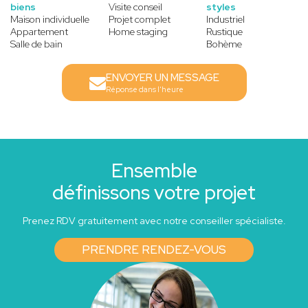
biens
Visite conseil
styles
Maison individuelle
Projet complet
Industriel
Appartement
Home staging
Rustique
Salle de bain
Bohème
ENVOYER UN MESSAGE
Réponse dans l'heure
Ensemble
définissons votre projet
Prenez RDV gratuitement avec notre conseiller spécialiste.
PRENDRE RENDEZ-VOUS