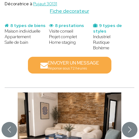
Décoratrice à
Pujaut 30131
Fiche decorateur
8 types de biens
8 prestations
9 types de
Maison individuelle
Visite conseil
styles
Appartement
Projet complet
Industriel
Salle de bain
Home staging
Rustique
Bohème
ENVOYER UN MESSAGE
Réponse sous 72 heures