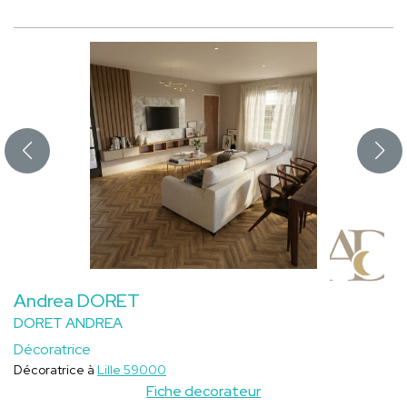
Andrea DORET
DORET ANDREA
Décoratrice
Décoratrice à
Lille 59000
Fiche decorateur