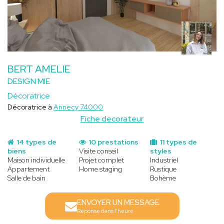
BERT AMELIE
DESIGN MIE
Décoratrice
Décoratrice à
Annecy 74000
Fiche decorateur
14 types de
10 prestations
11 types de
biens
Visite conseil
styles
Maison individuelle
Projet complet
Industriel
Appartement
Home staging
Rustique
Salle de bain
Bohème
ENVOYER UN MESSAGE
Réponse dans l'heure