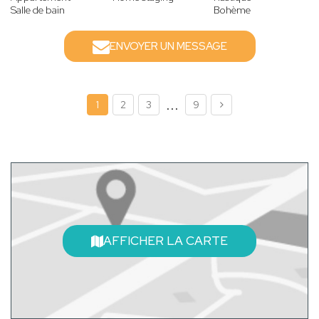
Salle de bain
Bohème
ENVOYER UN MESSAGE
...
1
2
3
9
AFFICHER LA CARTE