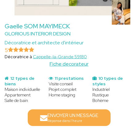
Gaelle SOM MAYIMECK
GLORIOUS INTERIOR DESIGN
Décoratrice et architecte d'intérieur
5
Décoratrice à
Cappelle-la-Grande 59180
Fiche decorateur
12 types de
11 prestations
10 types de
biens
Visite conseil
styles
Maison individuelle
Projet complet
Industriel
Appartement
Home staging
Rustique
Salle de bain
Bohème
ENVOYER UN MESSAGE
Réponse dans l'heure