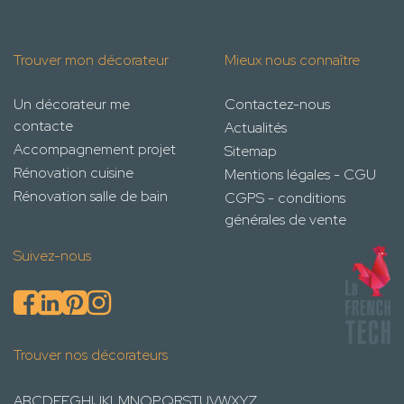
Trouver mon décorateur
Mieux nous connaître
Un décorateur me
Contactez-nous
contacte
Actualités
Accompagnement projet
Sitemap
Rénovation cuisine
Mentions légales - CGU
Rénovation salle de bain
CGPS - conditions
générales de vente
Suivez-nous
Trouver nos décorateurs
A
B
C
D
E
F
G
H
I
J
K
L
M
N
O
P
Q
R
S
T
U
V
W
X
Y
Z