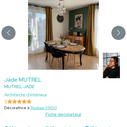
Jade MUTREL
MUTREL JADE
Architecte d'intérieur
5
Décoratrice à
Roubaix 59100
Fiche decorateur