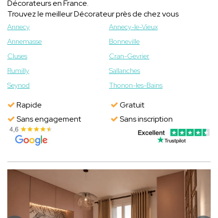
Décorateurs en France.
Trouvez le meilleur Décorateur près de chez vous
Annecy
Annecy-le-Vieux
Annemasse
Bonneville
Cluses
Cran-Gevrier
Rumilly
Sallanches
Seynod
Thonon-les-Bains
Rapide
Gratuit
Sans engagement
Sans inscription