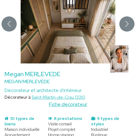
Megan MERLEVEDE
MEGAN MERLEVEDE
Décorateur et architecte d'intérieur
Décorateur à
Saint-Martin-de-Crau 13310
Fiche decorateur
10 types de
8 prestations
9 types de
biens
Visite conseil
styles
Maison individuelle
Projet complet
Industriel
Appartement
Home staging
Rustique