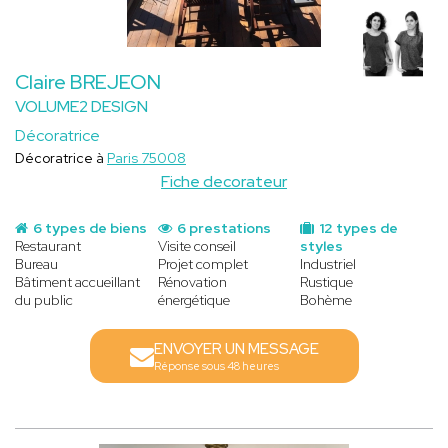
Claire BREJEON
VOLUME2 DESIGN
Décoratrice
Décoratrice à
Paris 75008
Fiche decorateur
6 types de biens
6 prestations
12 types de
Restaurant
Visite conseil
styles
Bureau
Projet complet
Industriel
Bâtiment accueillant
Rénovation
Rustique
du public
énergétique
Bohème
ENVOYER UN MESSAGE
Réponse sous 48 heures