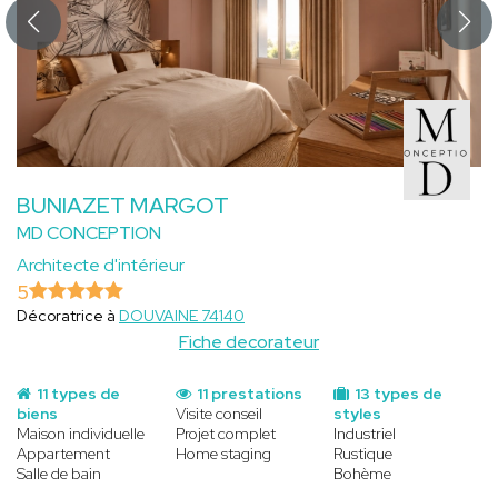
BUNIAZET MARGOT
MD CONCEPTION
Architecte d'intérieur
5
Décoratrice à
DOUVAINE 74140
Fiche decorateur
11 types de
11 prestations
13 types de
biens
Visite conseil
styles
Maison individuelle
Projet complet
Industriel
Appartement
Home staging
Rustique
Salle de bain
Bohème