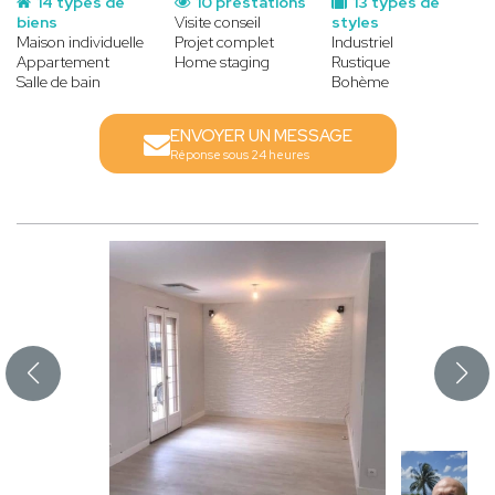
14 types de
10 prestations
13 types de
biens
Visite conseil
styles
Maison individuelle
Projet complet
Industriel
Appartement
Home staging
Rustique
Salle de bain
Bohème
ENVOYER UN MESSAGE
Réponse sous 24 heures