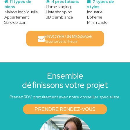
11 types de
4 prestations
7 types de
biens
Home staging
styles
Maison individuelle
Liste shopping
Industriel
Appartement
3D d'ambiance
Bohème
Salle de bain
Minimaliste
ENVOYER UN MESSAGE
Réponse dans l'heure
Ensemble
définissons votre projet
Prenez RDV gratuitement avec notre conseiller spécialiste.
PRENDRE RENDEZ-VOUS