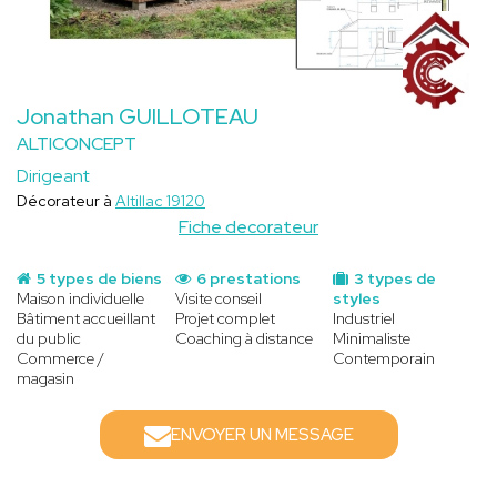
Jonathan GUILLOTEAU
ALTICONCEPT
Dirigeant
Décorateur à
Altillac 19120
Fiche decorateur
5 types de biens
6 prestations
3 types de
Maison individuelle
Visite conseil
styles
Bâtiment accueillant
Projet complet
Industriel
du public
Coaching à distance
Minimaliste
Commerce /
Contemporain
magasin
ENVOYER UN MESSAGE