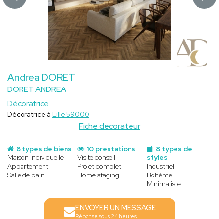
Andrea DORET
DORET ANDREA
Décoratrice
Décoratrice à
Lille 59000
Fiche decorateur
8 types de biens
10 prestations
8 types de
Maison individuelle
Visite conseil
styles
Appartement
Projet complet
Industriel
Salle de bain
Home staging
Bohème
Minimaliste
ENVOYER UN MESSAGE
Réponse sous 24 heures