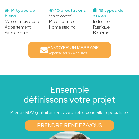
14 types de
10 prestations
13 types de
biens
Visite conseil
styles
Maison individuelle
Projet complet
Industriel
Appartement
Home staging
Rustique
Salle de bain
Bohème
ENVOYER UN MESSAGE
Réponse sous 24 heures
Ensemble
définissons votre projet
Prenez RDV gratuitement avec notre conseiller spécialiste.
PRENDRE RENDEZ-VOUS