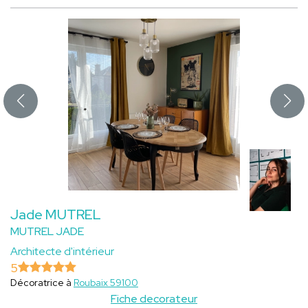
Jade MUTREL
MUTREL JADE
Architecte d'intérieur
5
Décoratrice à
Roubaix 59100
Fiche decorateur