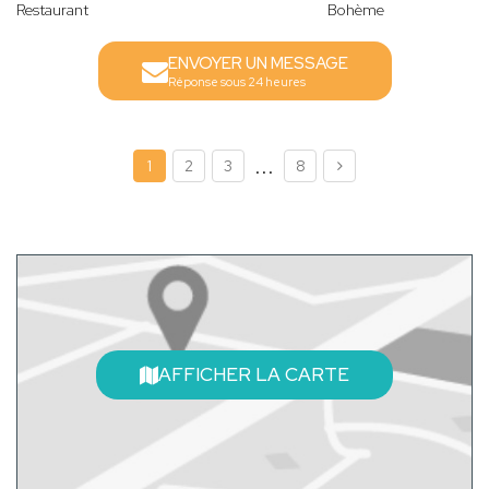
Restaurant
Bohème
ENVOYER UN MESSAGE
Réponse sous 24 heures
...
1
2
3
8
AFFICHER LA CARTE