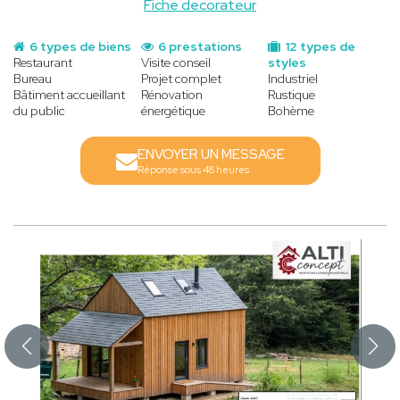
Fiche decorateur
6 types de biens
6 prestations
12 types de
Restaurant
Visite conseil
styles
Bureau
Projet complet
Industriel
Bâtiment accueillant
Rénovation
Rustique
du public
énergétique
Bohème
ENVOYER UN MESSAGE
Réponse sous 48 heures