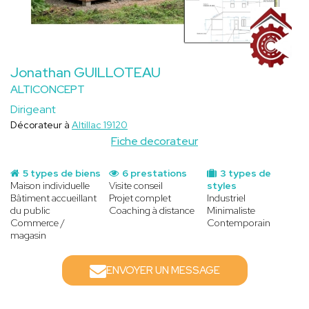
Jonathan GUILLOTEAU
ALTICONCEPT
Dirigeant
Décorateur à
Altillac 19120
Fiche decorateur
5 types de biens
6 prestations
3 types de
Maison individuelle
Visite conseil
styles
Bâtiment accueillant
Projet complet
Industriel
du public
Coaching à distance
Minimaliste
Commerce /
Contemporain
magasin
ENVOYER UN MESSAGE