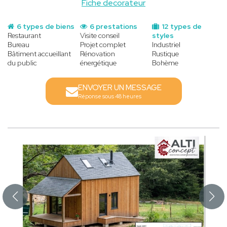
Fiche decorateur
6 types de biens
6 prestations
12 types de
Restaurant
Visite conseil
styles
Bureau
Projet complet
Industriel
Bâtiment accueillant
Rénovation
Rustique
du public
énergétique
Bohème
ENVOYER UN MESSAGE
Réponse sous 48 heures