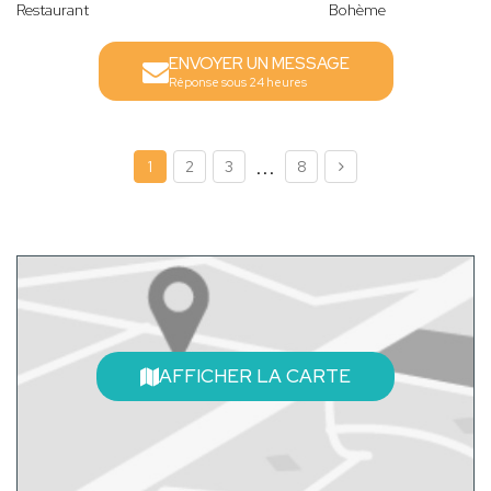
Restaurant
Bohème
ENVOYER UN MESSAGE
Réponse sous 24 heures
...
1
2
3
8
AFFICHER LA CARTE