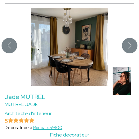
Jade MUTREL
MUTREL JADE
Architecte d'intérieur
5
Décoratrice à
Roubaix 59100
Fiche decorateur