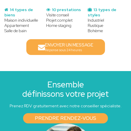
14 types de
10 prestations
13 types de
biens
Visite conseil
styles
Maison individuelle
Projet complet
Industriel
Appartement
Home staging
Rustique
Salle de bain
Bohème
ENVOYER UN MESSAGE
Réponse sous 24 heures
Ensemble
définissons votre projet
Prenez RDV gratuitement avec notre conseiller spécialiste.
PRENDRE RENDEZ-VOUS