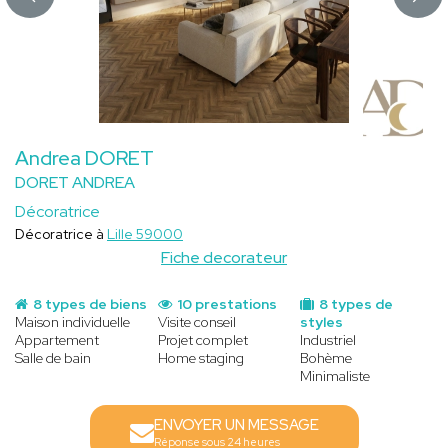
Andrea DORET
DORET ANDREA
Décoratrice
Décoratrice à
Lille 59000
Fiche decorateur
8 types de biens
10 prestations
8 types de
Maison individuelle
Visite conseil
styles
Appartement
Projet complet
Industriel
Salle de bain
Home staging
Bohème
Minimaliste
ENVOYER UN MESSAGE
Réponse sous 24 heures