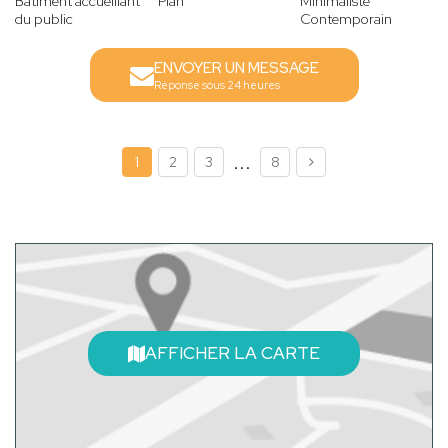
Bâtiment accueillant
Plan
Minimaliste
du public
Contemporain
ENVOYER UN MESSAGE
Réponse sous 24 heures
...
1
2
3
8
AFFICHER LA CARTE