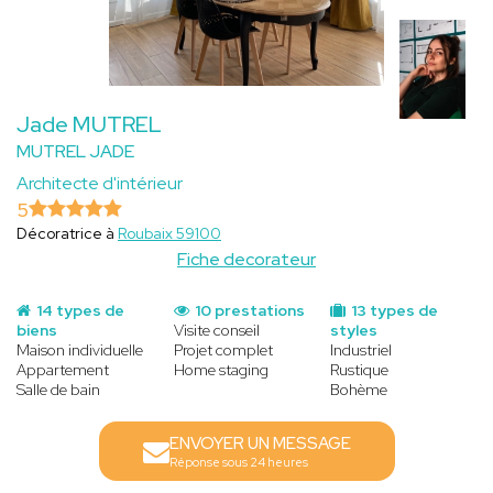
Jade MUTREL
MUTREL JADE
Architecte d'intérieur
5
Décoratrice à
Roubaix 59100
Fiche decorateur
14 types de
10 prestations
13 types de
biens
Visite conseil
styles
Maison individuelle
Projet complet
Industriel
Appartement
Home staging
Rustique
Salle de bain
Bohème
ENVOYER UN MESSAGE
Réponse sous 24 heures