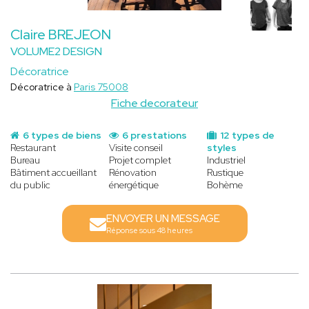
Claire BREJEON
VOLUME2 DESIGN
Décoratrice
Décoratrice à
Paris 75008
Fiche decorateur
6 types de biens
6 prestations
12 types de
Restaurant
Visite conseil
styles
Bureau
Projet complet
Industriel
Bâtiment accueillant
Rénovation
Rustique
du public
énergétique
Bohème
ENVOYER UN MESSAGE
Réponse sous 48 heures