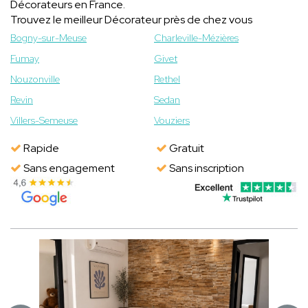
Décorateurs en France.
Trouvez le meilleur Décorateur près de chez vous
Bogny-sur-Meuse
Charleville-Mézières
Fumay
Givet
Nouzonville
Rethel
Revin
Sedan
Villers-Semeuse
Vouziers
Rapide
Gratuit
Sans engagement
Sans inscription