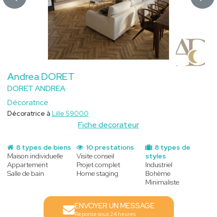
Andrea DORET
DORET ANDREA
Décoratrice
Décoratrice à
Lille 59000
Fiche decorateur
8 types de biens
10 prestations
8 types de
Maison individuelle
Visite conseil
styles
Appartement
Projet complet
Industriel
Salle de bain
Home staging
Bohème
Minimaliste
ENVOYER UN MESSAGE
Réponse sous 24 heures