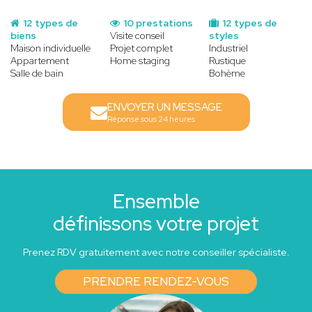
12 types de
10 prestations
12 types de
biens
Visite conseil
styles
Maison individuelle
Projet complet
Industriel
Appartement
Home staging
Rustique
Salle de bain
Bohème
ENVOYER UN MESSAGE
Réponse sous 24 heures
Ensemble
définissons votre projet
Prenez RDV gratuitement avec notre conseiller spécialiste.
PRENDRE RENDEZ-VOUS