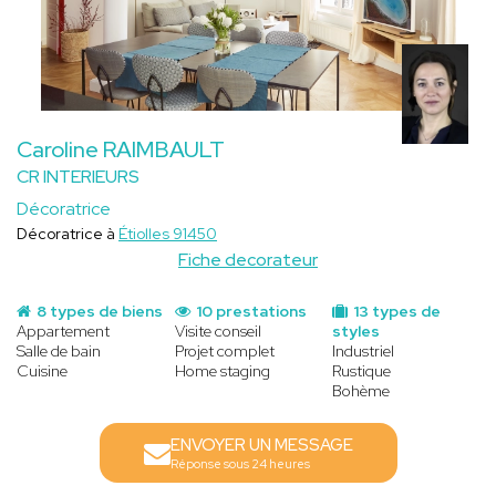
Caroline RAIMBAULT
CR INTERIEURS
Décoratrice
Décoratrice à
Étiolles 91450
Fiche decorateur
8 types de biens
10 prestations
13 types de
Appartement
Visite conseil
styles
Salle de bain
Projet complet
Industriel
Cuisine
Home staging
Rustique
Bohème
ENVOYER UN MESSAGE
Réponse sous 24 heures