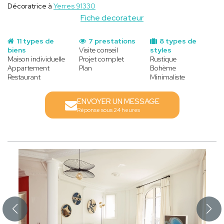
Décoratrice à
Yerres 91330
Fiche decorateur
11 types de
7 prestations
8 types de
biens
Visite conseil
styles
Maison individuelle
Projet complet
Rustique
Appartement
Plan
Bohème
Restaurant
Minimaliste
ENVOYER UN MESSAGE
Réponse sous 24 heures