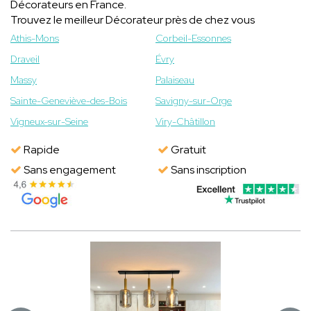
Décorateurs en France.
Trouvez le meilleur Décorateur près de chez vous
Athis-Mons
Corbeil-Essonnes
Draveil
Évry
Massy
Palaiseau
Sainte-Geneviève-des-Bois
Savigny-sur-Orge
Vigneux-sur-Seine
Viry-Châtillon
Rapide
Gratuit
Sans engagement
Sans inscription