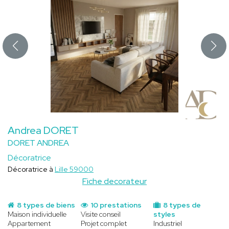
Andrea DORET
DORET ANDREA
Décoratrice
Décoratrice à
Lille 59000
Fiche decorateur
8 types de biens
10 prestations
8 types de
Maison individuelle
Visite conseil
styles
Appartement
Projet complet
Industriel