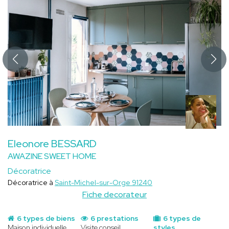
Eleonore BESSARD
AWAZINE SWEET HOME
Décoratrice
Décoratrice à
Saint-Michel-sur-Orge 91240
Fiche decorateur
6 types de biens
6 prestations
6 types de
Maison individuelle
Visite conseil
styles