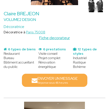
Claire BREJEON
VOLUME2 DESIGN
Décoratrice
Décoratrice à
Paris 75008
Fiche decorateur
6 types de biens
6 prestations
12 types de
Restaurant
Visite conseil
styles
Bureau
Projet complet
Industriel
Bâtiment accueillant
Rénovation
Rustique
du public
énergétique
Bohème
ENVOYER UN MESSAGE
Réponse sous 48 heures