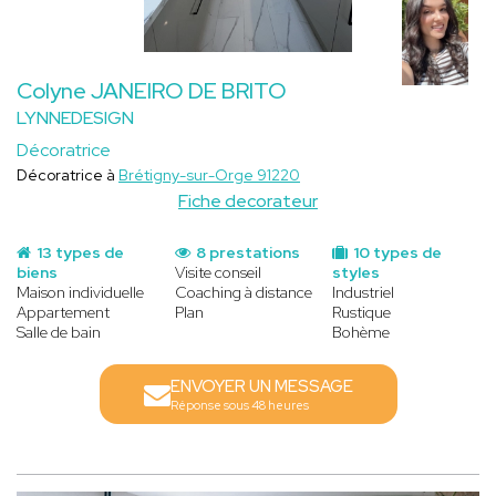
Colyne JANEIRO DE BRITO
LYNNEDESIGN
Décoratrice
Décoratrice à
Brétigny-sur-Orge 91220
Fiche decorateur
13 types de
8 prestations
10 types de
biens
Visite conseil
styles
Maison individuelle
Coaching à distance
Industriel
Appartement
Plan
Rustique
Salle de bain
Bohème
ENVOYER UN MESSAGE
Réponse sous 48 heures