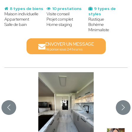
8 types de biens
10 prestations
9 types de
Maison individuelle
Visite conseil
styles
Appartement
Projet complet
Rustique
Salle de bain
Home staging
Bohème
Minimaliste
ENVOYER UN MESSAGE
Réponse sous 24 heures