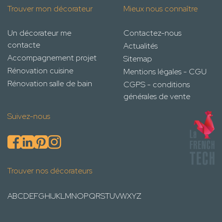
Trouver mon décorateur
Mieux nous connaître
Un décorateur me
Contactez-nous
contacte
Actualités
Accompagnement projet
Sitemap
Rénovation cuisine
Mentions légales - CGU
Rénovation salle de bain
CGPS - conditions
générales de vente
Suivez-nous
Trouver nos décorateurs
A
B
C
D
E
F
G
H
I
J
K
L
M
N
O
P
Q
R
S
T
U
V
W
X
Y
Z