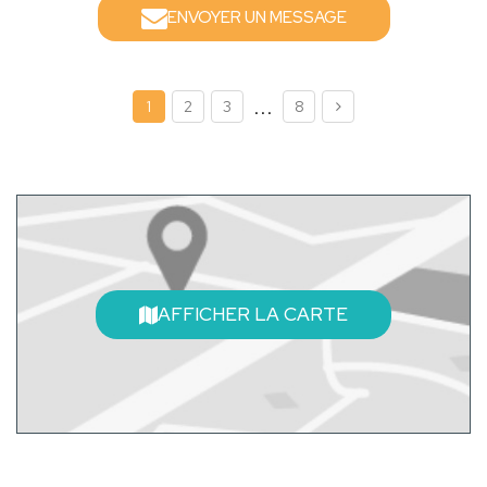
ENVOYER UN MESSAGE
...
1
2
3
8
AFFICHER LA CARTE