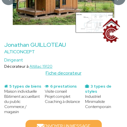
Jonathan GUILLOTEAU
ALTICONCEPT
Dirigeant
Décorateur à
Altillac 19120
Fiche decorateur
5 types de biens
6 prestations
3 types de
Maison individuelle
Visite conseil
styles
Bâtiment accueillant
Projet complet
Industriel
du public
Coaching à distance
Minimaliste
Commerce /
Contemporain
magasin
ENVOYER UN MESSAGE