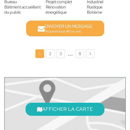
Bureau
Projet complet
Industriel
Bâtiment accueillant
Rénovation
Rustique
du public
énergétique
Bohème
ENVOYER UN MESSAGE
Réponse sous 48 heures
...
1
2
3
8
AFFICHER LA CARTE