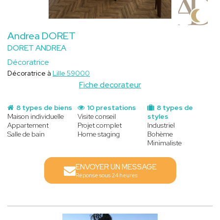
Andrea DORET
DORET ANDREA
Décoratrice
Décoratrice à
Lille 59000
Fiche decorateur
8 types de biens
10 prestations
8 types de
Maison individuelle
Visite conseil
styles
Appartement
Projet complet
Industriel
Salle de bain
Home staging
Bohème
Minimaliste
ENVOYER UN MESSAGE
Réponse sous 24 heures