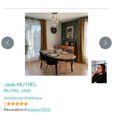
Jade MUTREL
MUTREL JADE
Architecte d'intérieur
5
Décoratrice à
Roubaix 59100