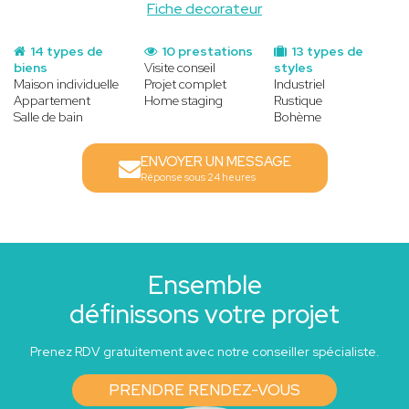
Fiche decorateur
14 types de
10 prestations
13 types de
biens
Visite conseil
styles
Maison individuelle
Projet complet
Industriel
Appartement
Home staging
Rustique
Salle de bain
Bohème
ENVOYER UN MESSAGE
Réponse sous 24 heures
Ensemble
définissons votre projet
Prenez RDV gratuitement avec notre conseiller spécialiste.
PRENDRE RENDEZ-VOUS