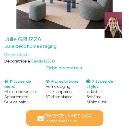
Julie GRUZZA
Julie déco home staging
Décoratrice
Décoratrice à
Cassis 13260
Fiche decorateur
11 types de
4 prestations
7 types de
biens
Home staging
styles
Maison individuelle
Liste shopping
Industriel
Appartement
3D d'ambiance
Bohème
Salle de bain
Minimaliste
ENVOYER UN MESSAGE
Réponse dans l'heure