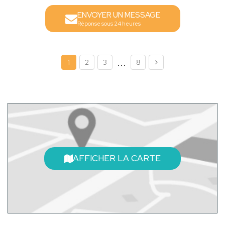
ENVOYER UN MESSAGE
Réponse sous 24 heures
...
1
2
3
8
AFFICHER LA CARTE