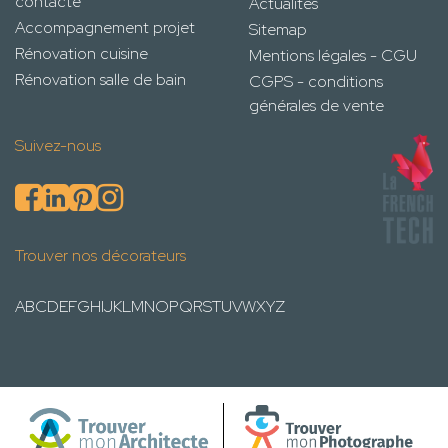
contacte
Actualités
Accompagnement projet
Sitemap
Rénovation cuisine
Mentions légales - CGU
Rénovation salle de bain
CGPS - conditions
générales de vente
Suivez-nous
Trouver nos décorateurs
A
B
C
D
E
F
G
H
I
J
K
L
M
N
O
P
Q
R
S
T
U
V
W
X
Y
Z