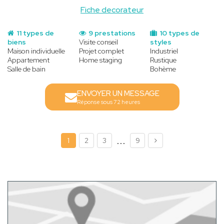
Fiche decorateur
11 types de
9 prestations
10 types de
biens
Visite conseil
styles
Maison individuelle
Projet complet
Industriel
Appartement
Home staging
Rustique
Salle de bain
Bohème
ENVOYER UN MESSAGE
Réponse sous 72 heures
...
1
2
3
9