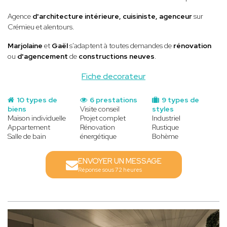
Agence
d'architecture intérieure, cuisiniste, agenceur
sur
Crémieu et alentours.
Marjolaine
et
Gaël
s'adaptent à toutes demandes de
rénovation
ou
d'agencement
de
constructions neuves
.
Fiche decorateur
10 types de
6 prestations
9 types de
biens
Visite conseil
styles
Maison individuelle
Projet complet
Industriel
Appartement
Rénovation
Rustique
Salle de bain
énergétique
Bohème
ENVOYER UN MESSAGE
Réponse sous 72 heures