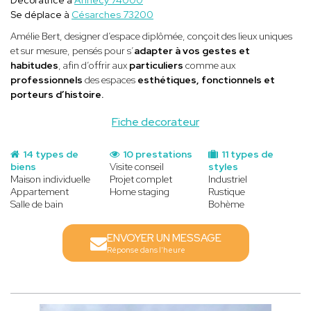
Se déplace à
Césarches 73200
Amélie Bert, designer d’espace diplômée, conçoit des lieux uniques
et sur mesure, pensés pour s’
adapter à vos gestes et
habitudes
, afin d’offrir aux
particuliers
comme aux
professionnels
des espaces
esthétiques, fonctionnels et
porteurs d’histoire.
Fiche decorateur
14 types de
10 prestations
11 types de
biens
Visite conseil
styles
Maison individuelle
Projet complet
Industriel
Appartement
Home staging
Rustique
Salle de bain
Bohème
ENVOYER UN MESSAGE
Réponse dans l'heure