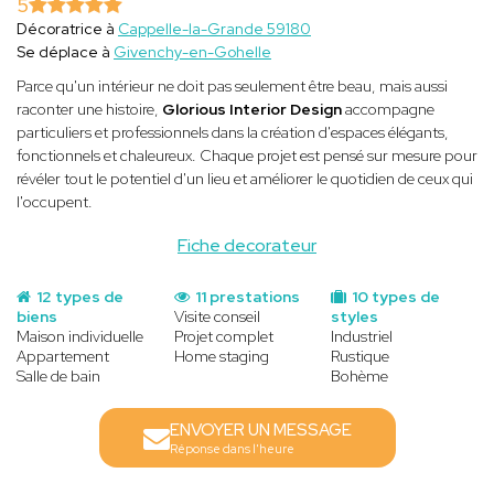
5
Décoratrice à
Cappelle-la-Grande 59180
Se déplace à
Givenchy-en-Gohelle
Parce qu'un intérieur ne doit pas seulement être beau, mais aussi
raconter une histoire,
Glorious Interior Design
accompagne
particuliers et professionnels dans la création d'espaces élégants,
fonctionnels et chaleureux. Chaque projet est pensé sur mesure pour
révéler tout le potentiel d'un lieu et améliorer le quotidien de ceux qui
l'occupent.
Fiche decorateur
12 types de
11 prestations
10 types de
biens
Visite conseil
styles
Maison individuelle
Projet complet
Industriel
Appartement
Home staging
Rustique
Salle de bain
Bohème
ENVOYER UN MESSAGE
Réponse dans l'heure