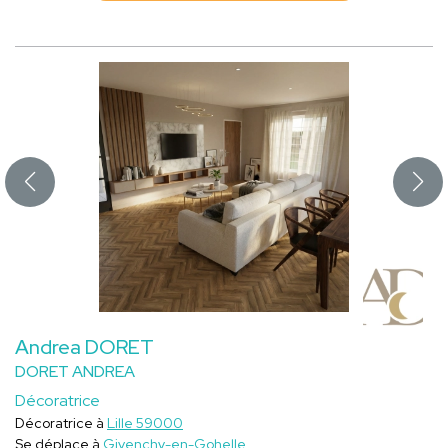
Andrea DORET
DORET ANDREA
Décoratrice
Décoratrice à
Lille 59000
Se déplace à
Givenchy-en-Gohelle