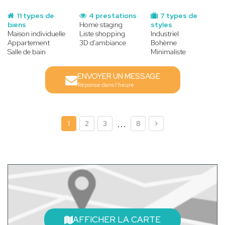
11 types de
4 prestations
7 types de
biens
Home staging
styles
Maison individuelle
Liste shopping
Industriel
Appartement
3D d'ambiance
Bohème
Salle de bain
Minimaliste
ENVOYER UN MESSAGE
Réponse dans l'heure
...
1
2
3
8
AFFICHER LA CARTE