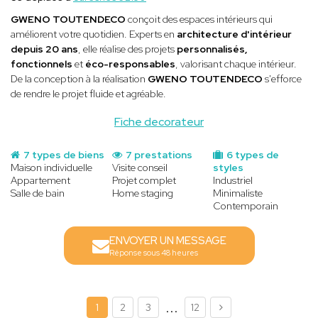
GWENO TOUTENDECO
conçoit des espaces intérieurs qui
améliorent votre quotidien. Experts en
architecture d'intérieur
depuis 20 ans
, elle réalise des projets
personnalisés,
fonctionnels
et
éco-responsables
, valorisant chaque intérieur.
De la conception à la réalisation
GWENO TOUTENDECO
s'efforce
de rendre le projet fluide et agréable.
Fiche decorateur
7 types de biens
7 prestations
6 types de
Maison individuelle
Visite conseil
styles
Appartement
Projet complet
Industriel
Salle de bain
Home staging
Minimaliste
Contemporain
ENVOYER UN MESSAGE
Réponse sous 48 heures
...
1
2
3
12