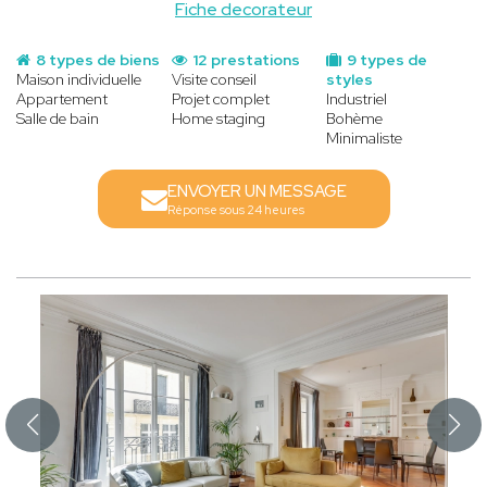
Fiche decorateur
8 types de biens
12 prestations
9 types de
Maison individuelle
Visite conseil
styles
Appartement
Projet complet
Industriel
Salle de bain
Home staging
Bohème
Minimaliste
ENVOYER UN MESSAGE
Réponse sous 24 heures