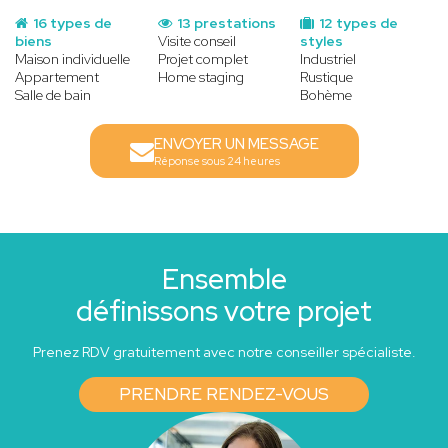
16 types de
13 prestations
12 types de
biens
Visite conseil
styles
Maison individuelle
Projet complet
Industriel
Appartement
Home staging
Rustique
Salle de bain
Bohème
ENVOYER UN MESSAGE
Réponse sous 24 heures
Ensemble
définissons votre projet
Prenez RDV gratuitement avec notre conseiller spécialiste.
PRENDRE RENDEZ-VOUS