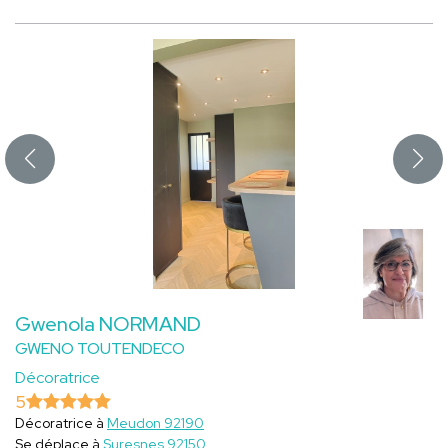
Gwenola NORMAND
GWENO TOUTENDECO
Décoratrice
5
Décoratrice à
Meudon 92190
Se déplace à
Suresnes 92150