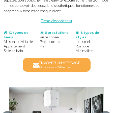
espaces. Son approche mêle créativité, écoute et maîtrise technique
afin de concevoir des lieux à la fois esthétiques, fonctionnels et
adaptés aux besoins de chaque client.
Fiche decorateur
10 types de
6 prestations
8 types de
biens
Visite conseil
styles
Maison individuelle
Projet complet
Industriel
Appartement
Plan
Rustique
Salle de bain
Minimaliste
ENVOYER UN MESSAGE
Réponse sous 24 heures