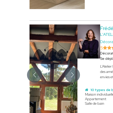
Fréd
L'ATE
Décora
5
Décorat
Se dép
L’Atelie
des amén
envies e
10 types de 
Maison individuell
Appartement
Salle de bain