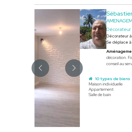
Sébastie
AMENAGEME
Décorateur
Décorateur 
Se déplace 
Aménagement
décoration. Fo
conseil au ser
10 types de biens
Maison individuelle
Appartement
Salle de bain