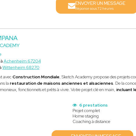
ENVOYER UN MESSAGE
Réponse sous 72 heures
UMPANA
ACADEMY
e
 à
Achenheim 67204
 à
Wittenheim 68270
at avec
Construction Mondiale
, Sketch Academy propose des projets c
ans la
restauration de maisons anciennes et alsaciennes
. De la conc
rmonieux, fonctionnels et prêts à vivre. Votre projet clé en main,
incluant 
6 prestations
Projet complet
Home staging
Coaching à distance