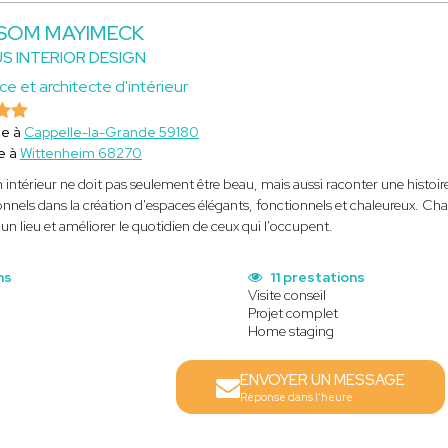
 SOM MAYIMECK
S INTERIOR DESIGN
ce et architecte d'intérieur
ce à
Cappelle-la-Grande 59180
e à
Wittenheim 68270
 intérieur ne doit pas seulement être beau, mais aussi raconter une histoir
onnels dans la création d'espaces élégants, fonctionnels et chaleureux. Cha
'un lieu et améliorer le quotidien de ceux qui l'occupent.
ns
11 prestations
Visite conseil
Projet complet
Home staging
ENVOYER UN MESSAGE
Réponse dans l'heure