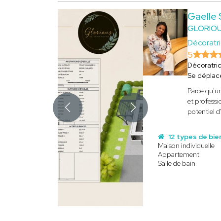
Gaelle
GLORIOU
Décoratri
5
Décoratri
Se déplac
Parce qu'un
et professi
potentiel d
12 types de bie
Maison individuelle
Appartement
Salle de bain