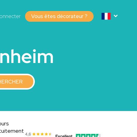
onnecter
Vous êtes décorateur ?
enheim
HERCHER
ours
atuitement