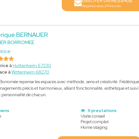
ENVOYER UN MESSAGE
Réponse sous 24 heures
érique BERNAUER
LIER BORROMEE
trice
rice à
Huttenheim 67230
lace à
Wittenheim 68270
r Borromée repense les espaces avec méthode, sens et créativité. Frédériqu
agements précis et harmonieux, alliant fonctionnalité, esthétique et suivi r
t personnalité de chacun.
biens
9 prestations
e
Visite conseil
Projet complet
Home staging