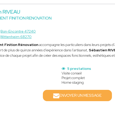
n RIVEAU
NT FINITION RENOVATION
à
Bon-Encontre 47240
à
Wittenheim 68270
 Finition Rénovation
accompagne les particuliers dans leurs projets d
rt de plus de quinze années d'expérience dans l'artisanat,
Sébastien RI
vice de chaque projet afin de créer des espaces fonctionnels, esthétiques et
5 prestations
Visite conseil
Projet complet
Home staging
ENVOYER UN MESSAGE