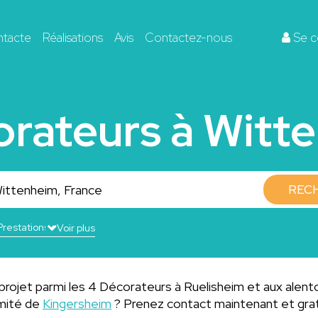
ntacte
Réalisations
Avis
Contactez-nous
Se c
orateurs à Witt
REC
Voir plus
projet parmi les 4 Décorateurs à Ruelisheim et aux alent
imité de
Kingersheim
? Prenez contact maintenant et gr