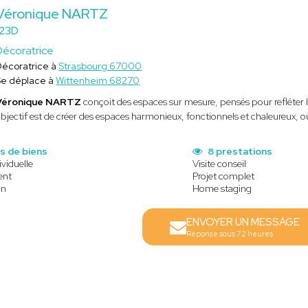
Véronique NARTZ
123D
Décoratrice
Décoratrice à
Strasbourg 67000
Se déplace à
Wittenheim 68270
Véronique NARTZ
conçoit des espaces sur mesure, pensés pour refléter 
bjectif est de créer des espaces harmonieux, fonctionnels et chaleureux, 
es de biens
8 prestations
ividuelle
Visite conseil
ent
Projet complet
in
Home staging
ENVOYER UN MESSAGE
Réponse sous 72 heures