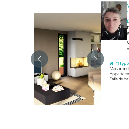
o
11 typ
Maison ind
Appartem
Salle de ba