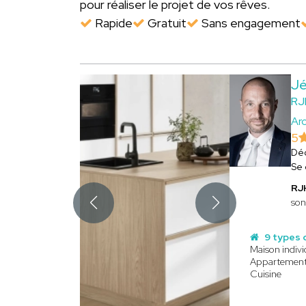
pour réaliser le projet de vos rêves.
Rapide
Gratuit
Sans engagement
J
R
Arc
5
Dé
Se
RJ
son
9 types 
Maison indivi
Appartemen
Cuisine