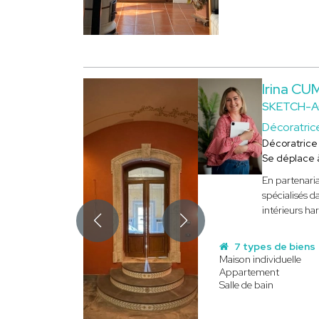
Irina C
SKETCH-
Décoratric
Décoratrice
Se déplace
En partenari
spécialisés d
intérieurs ha
7 types de biens
Maison individuelle
Appartement
Salle de bain