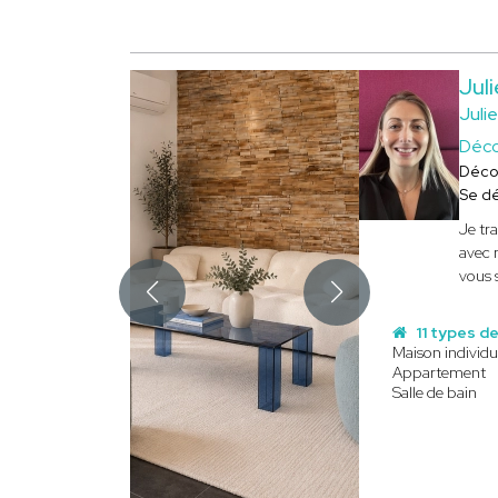
Jul
Juli
Déco
Déco
Se d
Je tr
avec 
vous s
11 types de
Maison individu
Appartement
Salle de bain