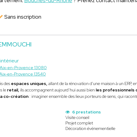
épartement
Bouches-du-Rhône
? Prenez contact mainten
Sans inscription
 NEMMOUCHI
intérieur
Aix-en-Provence 13080
Aix-en-Provence 13540
is des
espaces uniques,
allant de la rénovation d'une maison à un ERP, 
s le
retail,
ils accompagnent aujourd’hui aussi bien
les professionnels q
la co-création
: imaginer ensemble des lieux porteurs de sens, qui raconte
6 prestations
Visite conseil
Projet complet
Décoration événementielle