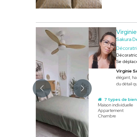
Virgin
Sakura D
Décoratr
Décoratri
Se déplac
Virginie 
élégant, h
du détail q
7 types de bien
Maison individuelle
Appartement
Chambre