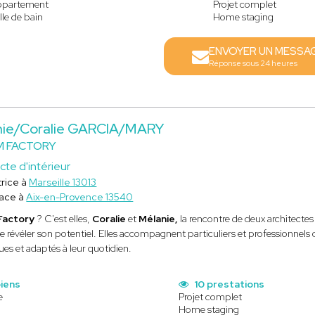
ppartement
Projet complet
lle de bain
Home staging
ENVOYER UN MESSA
Réponse sous 24 heures
nie/Coralie GARCIA/MARY
 FACTORY
cte d'intérieur
rice à
Marseille 13013
lace à
Aix-en-Provence 13540
Factory
? C'est elles,
Coralie
et
Mélanie,
la rencontre de
deux architectes
e révéler son potentiel. Elles accompagnent particuliers et professionnels
ues et adaptés à leur quotidien.
biens
10 prestations
e
Projet complet
Home staging