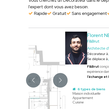
Vous cherchez un Décorateur dans le d
l'expert dont vous avez besoin.
Rapide
Gratuit
Sans engagement
Florent
F&Brut
Architecte d'
Décorateur à
Se déplace à
F&Brut
conço
expérience dan
l’échange et 
6 types de biens
Maison individuelle
Appartement
Cuisine