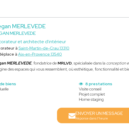
gan MERLEVEDE
GAN MERLEVEDE
orateur et architecte d'intérieur
orateur à
Saint-Martin-de-Crau 13310
déplace à
Aix-en-Provence 13540
gan MERLEVEDE
, fondatrice de
MRLVD
, spécialisée dans la
conception 
ine des espaces qui vous ressemblent, où esthétique, fonctionnalité et bie
de biens
8 prestations
uelle
Visite conseil
Projet complet
Home staging
ENVOYER UN MESSAGE
Réponse dans l'heure