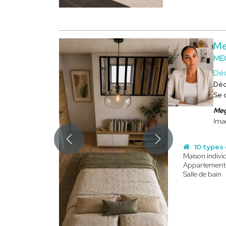
Me
ME
Déc
Déc
Se 
Me
Imag
10 types 
Maison individ
Appartement
Salle de bain