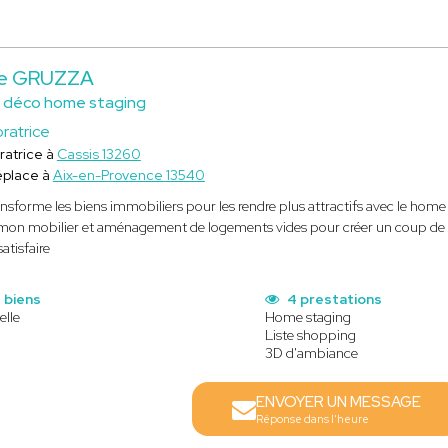
ie GRUZZA
e déco home staging
ratrice
ratrice à
Cassis 13260
éplace à
Aix-en-Provence 13540
ansforme les biens immobiliers pour les rendre plus attractifs avec le hom
mon mobilier et aménagement de logements vides pour créer un coup de co
atisfaire
 biens
4 prestations
elle
Home staging
Liste shopping
3D d'ambiance
ENVOYER UN MESSAGE
Réponse dans l'heure