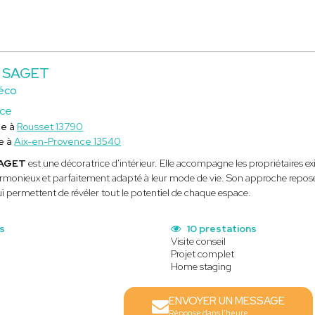
ie SAGET
éco
ice
ce à
Rousset 13790
e à
Aix-en-Provence 13540
SAGET
est une décoratrice d'intérieur. Elle accompagne les propriétaires exi
armonieux et parfaitement adapté à leur mode de vie. Son approche repose 
ui permettent de révéler tout le potentiel de chaque espace.
s
10 prestations
Visite conseil
Projet complet
Home staging
ENVOYER UN MESSAGE
Réponse dans l'heure