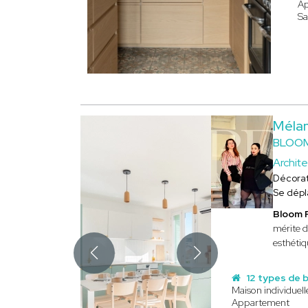
A
Sa
Méla
BLOOM
Archite
Décorat
Se dép
Bloom 
mérite d
esthétiq
12 types de 
Maison individuell
Appartement