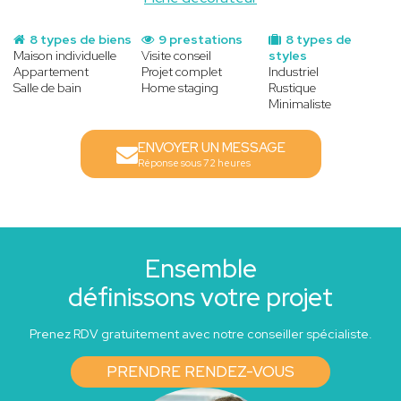
8 types de biens
9 prestations
8 types de
Maison individuelle
Visite conseil
styles
Appartement
Projet complet
Industriel
Salle de bain
Home staging
Rustique
Minimaliste
ENVOYER UN MESSAGE
Réponse sous 72 heures
Ensemble
définissons votre projet
Prenez RDV gratuitement avec notre conseiller spécialiste.
PRENDRE RENDEZ-VOUS