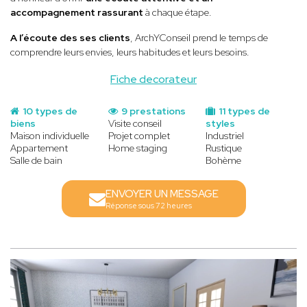
accompagnement rassurant
à chaque étape.
A l’écoute des ses clients
, ArchYConseil prend le temps de
comprendre leurs envies, leurs habitudes et leurs besoins.
Fiche decorateur
10 types de
9 prestations
11 types de
biens
Visite conseil
styles
Maison individuelle
Projet complet
Industriel
Appartement
Home staging
Rustique
Salle de bain
Bohème
ENVOYER UN MESSAGE
Réponse sous 72 heures