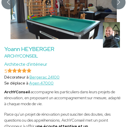
Yoann HEYBERGER
ARCHYCONSEIL
Architecte d'intérieur
5
Décorateur à
Bergerac 24100
Se déplace à
Agen 47000
ArchYConseil
accompagne les particuliers dans leurs projets de
rénovation, en proposant un accompagnement sur mesure, adapté
à chaque mode de vie.
Parce qu'un projet de rénovation peut susciter des doutes, des
questions ou des appréhensions, ArchYConseil met un point
d'honneur à offrir
une écoute attentive et un