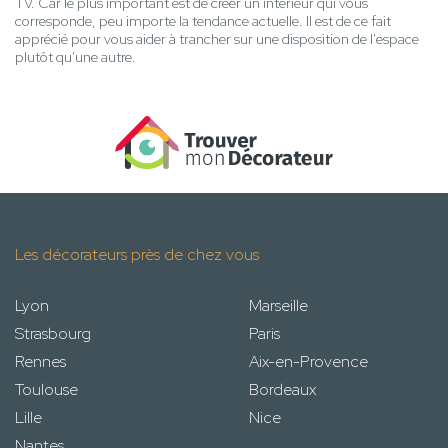
TV. Car le plus important est de créer un intérieur qui vous
corresponde, peu importe la tendance actuelle. Il est de ce fait
apprécié pour vous aider à trancher sur une disposition de l'espace
plutôt qu'une autre.
Les décorateurs près de chez vous
Lyon
Marseille
Strasbourg
Paris
Rennes
Aix-en-Provence
Toulouse
Bordeaux
Lille
Nice
Nantes