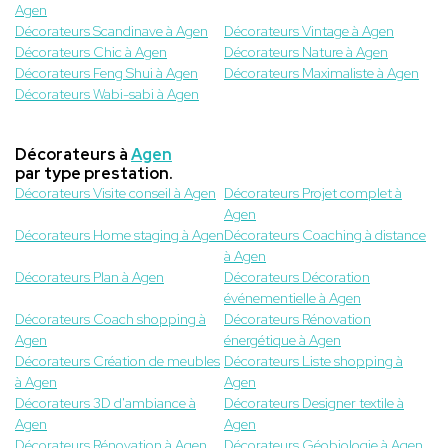
Agen
Décorateurs Scandinave à Agen
Décorateurs Vintage à Agen
Décorateurs Chic à Agen
Décorateurs Nature à Agen
Décorateurs Feng Shui à Agen
Décorateurs Maximaliste à Agen
Décorateurs Wabi-sabi à Agen
Décorateurs à
Agen
par type prestation.
Décorateurs Visite conseil à Agen
Décorateurs Projet complet à
Agen
Décorateurs Home staging à Agen
Décorateurs Coaching à distance
à Agen
Décorateurs Plan à Agen
Décorateurs Décoration
événementielle à Agen
Décorateurs Coach shopping à
Décorateurs Rénovation
Agen
énergétique à Agen
Décorateurs Création de meubles
Décorateurs Liste shopping à
à Agen
Agen
Décorateurs 3D d'ambiance à
Décorateurs Designer textile à
Agen
Agen
Décorateurs Rénovation à Agen
Décorateurs Géobiologie à Agen