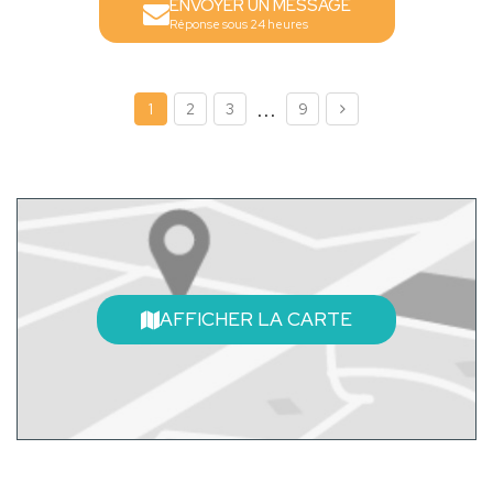
ENVOYER UN MESSAGE
Réponse sous 24 heures
...
1
2
3
9
AFFICHER LA CARTE