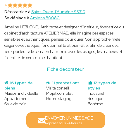
5
Décoratrice à
Saint-Ouen-l'Aumône 95310
Se déplace à
Amiens 80080
Améline LEBLOND, Architecte et designer d’intérieur, fondatrice du
cabinet d’architecture ATELIER MAÉ, elle imagine des espaces
sensibles et authentiques, pensés pour durer. Son approche mêle
exigence esthétique, fonctionnalité et bien-être, afin de créer des
lieux porteurs de sens, en harmonie avec les usages, les matières et
l’identité de ceux qui les habitent.
Fiche decorateur
16 types de
11 prestations
12 types de
biens
Visite conseil
styles
Maison individuelle
Projet complet
Industriel
Appartement
Home staging
Rustique
Salle de bain
Bohème
ENVOYER UN MESSAGE
Réponse sous 24 heures