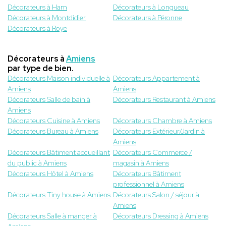
Décorateurs à Ham
Décorateurs à Longueau
Décorateurs à Montdidier
Décorateurs à Péronne
Décorateurs à Roye
Décorateurs à
Amiens
par type de bien.
Décorateurs Maison individuelle à
Décorateurs Appartement à
Amiens
Amiens
Décorateurs Salle de bain à
Décorateurs Restaurant à Amiens
Amiens
Décorateurs Cuisine à Amiens
Décorateurs Chambre à Amiens
Décorateurs Bureau à Amiens
Décorateurs Extérieur/Jardin à
Amiens
Décorateurs Bâtiment accueillant
Décorateurs Commerce /
du public à Amiens
magasin à Amiens
Décorateurs Hôtel à Amiens
Décorateurs Bâtiment
professionnel à Amiens
Décorateurs Tiny house à Amiens
Décorateurs Salon / séjour à
Amiens
Décorateurs Salle à manger à
Décorateurs Dressing à Amiens