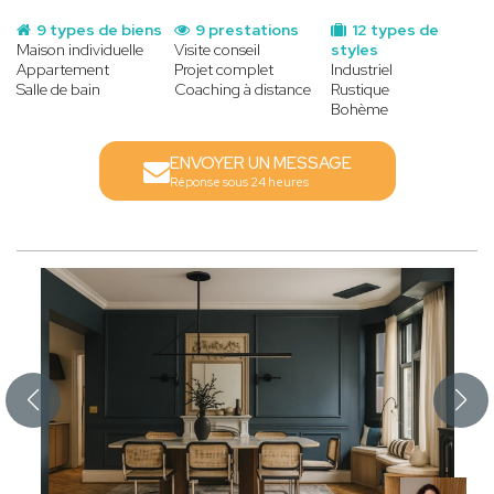
9 types de biens
9 prestations
12 types de
Maison individuelle
Visite conseil
styles
Appartement
Projet complet
Industriel
Salle de bain
Coaching à distance
Rustique
Bohème
ENVOYER UN MESSAGE
Réponse sous 24 heures