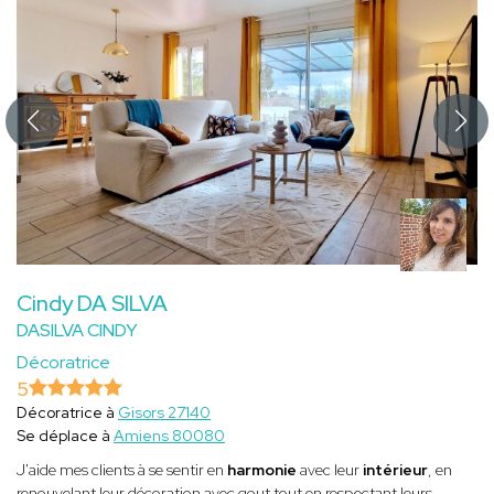
Cindy DA SILVA
DASILVA CINDY
Décoratrice
5
Décoratrice à
Gisors 27140
Se déplace à
Amiens 80080
J'aide mes clients à se sentir en
harmonie
avec leur
intérieur
, en
renouvelant leur décoration avec gout tout en respectant leurs