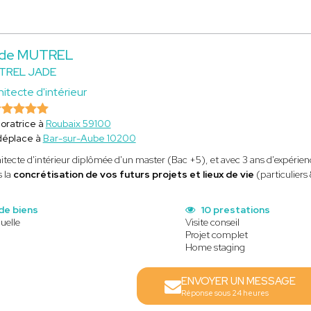
de MUTREL
TREL JADE
hitecte d'intérieur
oratrice à
Roubaix 59100
déplace à
Bar-sur-Aube 10200
itecte d'intérieur diplômée d'un master (Bac +5), et avec 3 ans d'expérienc
 la
concrétisation de vos futurs projets et lieux de vie
(particuliers
de biens
10 prestations
uelle
Visite conseil
Projet complet
Home staging
ENVOYER UN MESSAGE
Réponse sous 24 heures