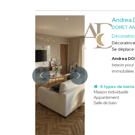
Andrea
DORET A
Décoratri
Décoratric
Se déplace
Andrea D
besoin pour 
immobilière 
8 types de biens
Maison individuelle
Appartement
Salle de bain