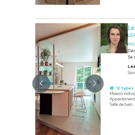
Lé
LE
Arc
Déc
Se 
Léa
Son
12 types 
Maison indivi
Appartemen
Salle de bain