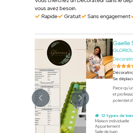
Vous cherchez un Décorateur dans le d
vous avez besoin.
Rapide
Gratuit
Sans engagement
Gaelle
GLORIOU
Décoratri
5
Décoratri
Se déplac
Parce qu'un
et professi
potentiel d
12 types de bie
Maison individuelle
Appartement
Salle de bain