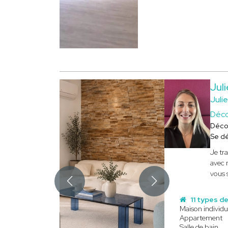
Jul
Juli
Déco
Déco
Se d
Je tr
avec 
vous s
11 types de
Maison individu
Appartement
Salle de bain