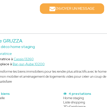
ENVOYER UN MESSAGE
ie GRUZZA
e déco home staging
ratrice
ratrice à
Cassis 13260
éplace à
Bar-sur-Aube 10200
ansforme les biens immobiliers pour les rendre plus attractifs avec le hom
mon mobilier et aménagement de logements vides pour créer un coup de co
atisfaire
 biens
4 prestations
elle
Home staging
Liste shopping
3D d'ambiance