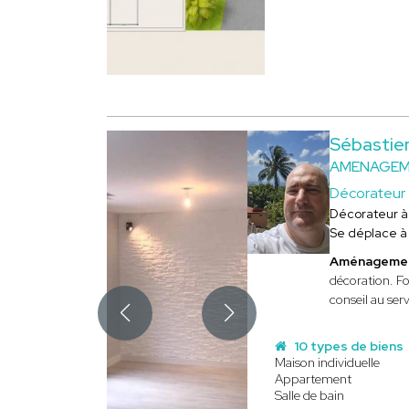
Sébastie
AMENAGEME
Décorateur
Décorateur 
Se déplace 
Aménagement
décoration. Fo
conseil au ser
10 types de biens
Maison individuelle
Appartement
Salle de bain