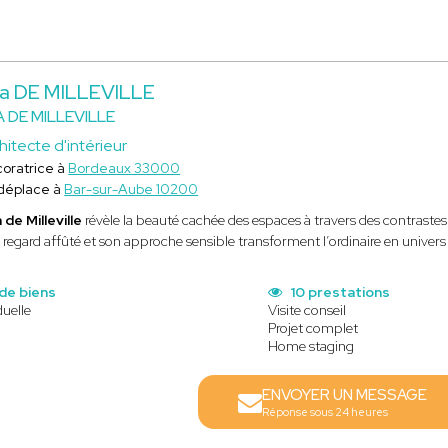
a DE MILLEVILLE
A DE MILLEVILLE
hitecte d'intérieur
oratrice à
Bordeaux 33000
déplace à
Bar-sur-Aube 10200
 de Milleville
révèle la beauté cachée des espaces à travers des contrastes
 regard affûté et son approche sensible transforment l’ordinaire en univers
de biens
10 prestations
duelle
Visite conseil
t
Projet complet
Home staging
ENVOYER UN MESSAGE
Réponse sous 24 heures