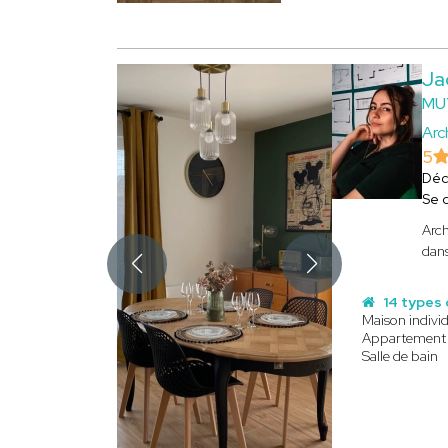
Ja
MU
Arc
5
Déc
Se 
Arch
dans
14 types 
Maison individ
Appartement
Salle de bain