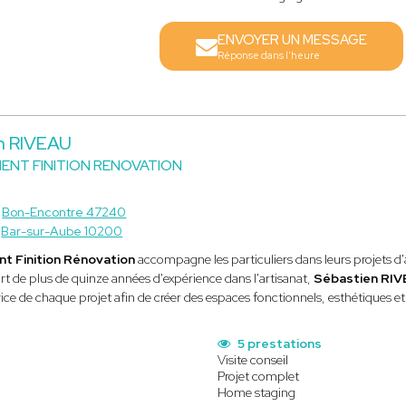
ENVOYER UN MESSAGE
Réponse dans l'heure
n RIVEAU
NT FINITION RENOVATION
à
Bon-Encontre 47240
à
Bar-sur-Aube 10200
 Finition Rénovation
accompagne les particuliers dans leurs projets d
rt de plus de quinze années d'expérience dans l'artisanat,
Sébastien RI
vice de chaque projet afin de créer des espaces fonctionnels, esthétiques et
5 prestations
Visite conseil
Projet complet
Home staging