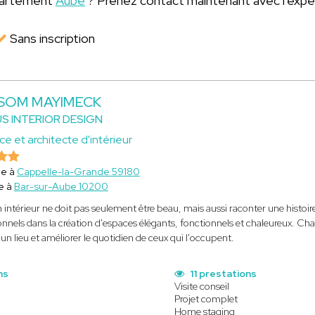
épartement
Aube
? Prenez contact maintenant avec l'expe
Sans inscription
 SOM MAYIMECK
S INTERIOR DESIGN
ce et architecte d'intérieur
ce à
Cappelle-la-Grande 59180
e à
Bar-sur-Aube 10200
 intérieur ne doit pas seulement être beau, mais aussi raconter une histoir
onnels dans la création d'espaces élégants, fonctionnels et chaleureux. Cha
'un lieu et améliorer le quotidien de ceux qui l'occupent.
ns
11 prestations
Visite conseil
Projet complet
Home staging