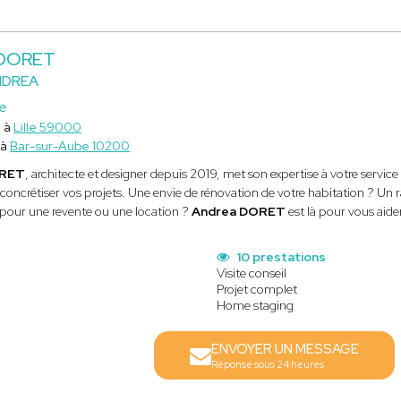
 DORET
NDREA
ce
e à
Lille 59000
 à
Bar-sur-Aube 10200
ORET
, architecte et designer depuis 2019, met son expertise à votre serv
concrétiser vos projets. Une envie de rénovation de votre habitation ? Un
pour une revente ou une location ?
Andrea DORET
est là pour vous aider
10 prestations
Visite conseil
Projet complet
Home staging
ENVOYER UN MESSAGE
Réponse sous 24 heures