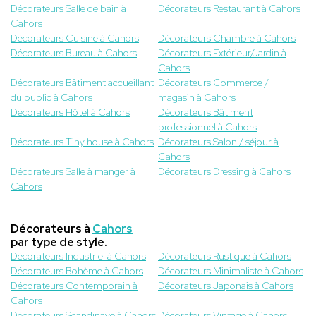
Décorateurs Salle de bain à
Décorateurs Restaurant à Cahors
Cahors
Décorateurs Cuisine à Cahors
Décorateurs Chambre à Cahors
Décorateurs Bureau à Cahors
Décorateurs Extérieur/Jardin à
Cahors
Décorateurs Bâtiment accueillant
Décorateurs Commerce /
du public à Cahors
magasin à Cahors
Décorateurs Hôtel à Cahors
Décorateurs Bâtiment
professionnel à Cahors
Décorateurs Tiny house à Cahors
Décorateurs Salon / séjour à
Cahors
Décorateurs Salle à manger à
Décorateurs Dressing à Cahors
Cahors
Décorateurs à
Cahors
par type de style.
Décorateurs Industriel à Cahors
Décorateurs Rustique à Cahors
Décorateurs Bohème à Cahors
Décorateurs Minimaliste à Cahors
Décorateurs Contemporain à
Décorateurs Japonais à Cahors
Cahors
Décorateurs Scandinave à Cahors
Décorateurs Vintage à Cahors