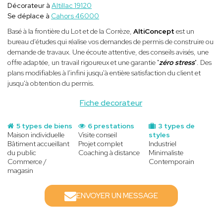
Décorateur à
Altillac 19120
Se déplace à
Cahors 46000
Basé à la frontière du Lot et de la Corrèze,
AltiConcept
est un
bureau d'études qui réalise vos demandes de permis de construire ou
demande de travaux. Une écoute attentive, des conseils avisés, une
offre adaptée, un travail rigoureux et une garantie "
zéro stress
". Des
plans modifiables à l'infini jusqu'à entière satisfaction du client et
jusqu'à obtention du permis.
Fiche decorateur
5 types de biens
6 prestations
3 types de
Maison individuelle
Visite conseil
styles
Bâtiment accueillant
Projet complet
Industriel
du public
Coaching à distance
Minimaliste
Commerce /
Contemporain
magasin
ENVOYER UN MESSAGE