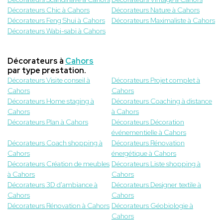
Décorateurs Chic à Cahors
Décorateurs Nature à Cahors
Décorateurs Feng Shui à Cahors
Décorateurs Maximaliste à Cahors
Décorateurs Wabi-sabi à Cahors
Décorateurs à
Cahors
par type prestation.
Décorateurs Visite conseil à
Décorateurs Projet complet à
Cahors
Cahors
Décorateurs Home staging à
Décorateurs Coaching à distance
Cahors
à Cahors
Décorateurs Plan à Cahors
Décorateurs Décoration
événementielle à Cahors
Décorateurs Coach shopping à
Décorateurs Rénovation
Cahors
énergétique à Cahors
Décorateurs Création de meubles
Décorateurs Liste shopping à
à Cahors
Cahors
Décorateurs 3D d'ambiance à
Décorateurs Designer textile à
Cahors
Cahors
Décorateurs Rénovation à Cahors
Décorateurs Géobiologie à
Cahors