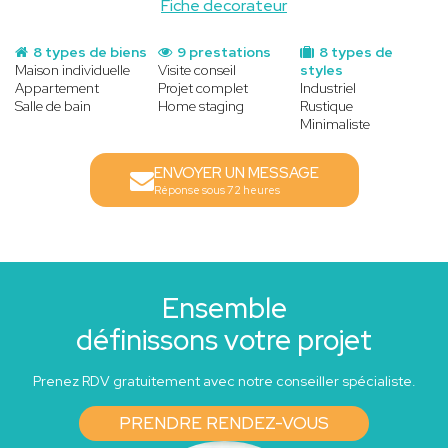
Fiche decorateur
8 types de biens
9 prestations
8 types de
Maison individuelle
Visite conseil
styles
Appartement
Projet complet
Industriel
Salle de bain
Home staging
Rustique
Minimaliste
ENVOYER UN MESSAGE
Réponse sous 72 heures
Ensemble
définissons votre projet
Prenez RDV gratuitement avec notre conseiller spécialiste.
PRENDRE RENDEZ-VOUS