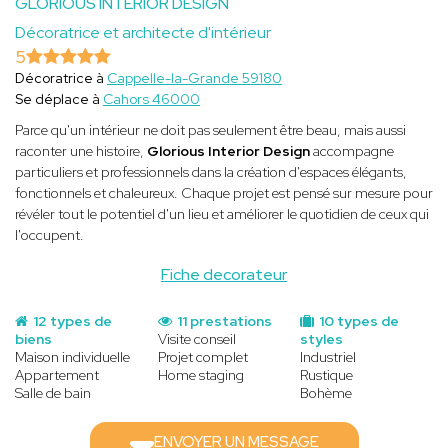
GLORIOUS INTERIOR DESIGN
Décoratrice et architecte d'intérieur
5
Décoratrice à
Cappelle-la-Grande 59180
Se déplace à
Cahors 46000
Parce qu'un intérieur ne doit pas seulement être beau, mais aussi
raconter une histoire,
Glorious Interior Design
accompagne
particuliers et professionnels dans la création d'espaces élégants,
fonctionnels et chaleureux. Chaque projet est pensé sur mesure pour
révéler tout le potentiel d'un lieu et améliorer le quotidien de ceux qui
l'occupent.
Fiche decorateur
12 types de
11 prestations
10 types de
biens
Visite conseil
styles
Maison individuelle
Projet complet
Industriel
Appartement
Home staging
Rustique
Salle de bain
Bohème
ENVOYER UN MESSAGE