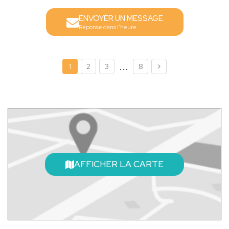
ENVOYER UN MESSAGE
Réponse dans l'heure
...
1
2
3
8
AFFICHER LA CARTE