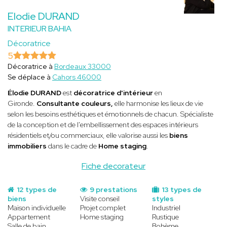
Elodie DURAND
INTERIEUR BAHIA
Décoratrice
5
Décoratrice à
Bordeaux 33000
Se déplace à
Cahors 46000
Élodie DURAND
est
décoratrice d'intérieur
en
Gironde.
Consultante couleurs,
elle
harmonise les lieux de vie
selon les besoins esthétiques et émotionnels de chacun. Spécialiste
de la conception et de l'embellissement des espaces intérieurs
résidentiels et/ou commerciaux, elle valorise aussi les
biens
immobiliers
dans le cadre de
Home staging
.
Fiche decorateur
12 types de
9 prestations
13 types de
biens
Visite conseil
styles
Maison individuelle
Projet complet
Industriel
Appartement
Home staging
Rustique
Salle de bain
Bohème