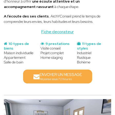
d'honneur à offrir
une écoute attentive et un
accompagnement rassurant
à chaque étape.
A l’écoute des ses clients
, ArchYConseil prend le temps de
comprendre leurs envies, leurs habitudes et leurs besoins.
Fiche decorateur
10 types de
9 prestations
11 types de
biens
Visite conseil
styles
Maison individuelle
Projet complet
Industriel
Appartement
Home staging
Rustique
Salle de bain
Bohème
ENVOYER UN MESSAGE
Réponse sous 72 heures